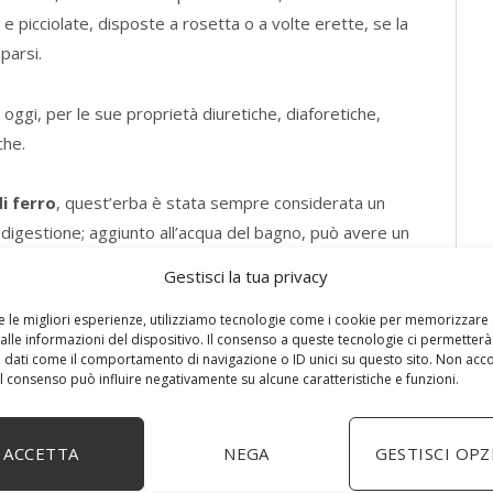
e e picciolate, disposte a rosetta o a volte erette, se la
parsi.
 oggi, per le sue proprietà diuretiche, diaforetiche,
che.
i ferro
, quest’erba è stata sempre considerata un
 digestione; aggiunto all’acqua del bagno, può avere un
Gestisci la tua privacy
re le migliori esperienze, utilizziamo tecnologie come i cookie per memorizzare
pianta, il gambo e la radice, raccolta in autunno ed
alle informazioni del dispositivo. Il consenso a queste tecnologie ci permetterà
 dati come il comportamento di navigazione o ID unici su questo sito. Non acc
 il consenso può influire negativamente su alcune caratteristiche e funzioni.
ACCETTA
NEGA
GESTISCI OPZ