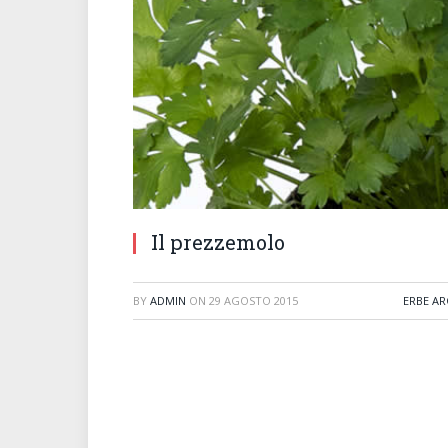
Il prezzemolo
BY
ADMIN
ON
29 AGOSTO 2015
ERBE A