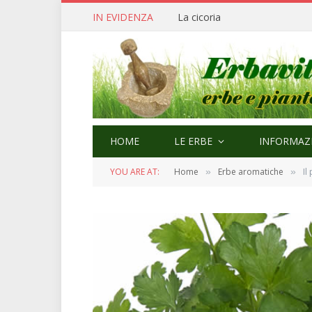
IN EVIDENZA
Cerfoglio: bellezza e quaresi
HOME
LE ERBE
INFORMAZI
YOU ARE AT:
Home
Erbe aromatiche
Il
»
»