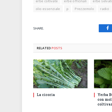
erbe coltivate
erbe officinali
erbe selvat
olio essenziale
p
Prezzemolo
radici
SHARE.
Fa
RELATED
POSTS
La cicoria
Yerba B
con mol
coltivar