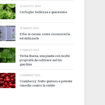
12 AGOSTO 2024
Cerfoglio: bellezza e quaresima
18 MARZO 2023
Erbe in cucina: come riconoscerle
ed utilizzarle
17 MARZO 2023
Yerba Buena, una pianta con molte
proprietà da coltivare nel tuo
giardino
5 FEBBRAIO 2023
Cramberry: frutto gustoso e potente
rimedio contro la cistite