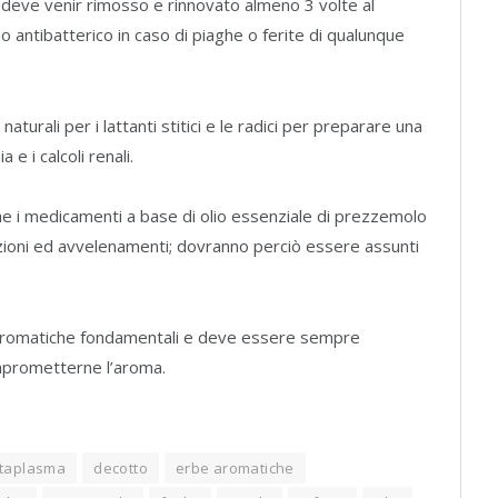
 (deve venir rimosso e rinnovato almeno 3 volte al
o antibatterico in caso di piaghe o ferite di qualunque
urali per i lattanti stitici e le radici per preparare una
 e i calcoli renali.
he i medicamenti a base di olio essenziale di prezzemolo
zioni ed avvelenamenti; dovranno perciò essere assunti
be aromatiche fondamentali e deve essere sempre
omprometterne l’aroma.
taplasma
decotto
erbe aromatiche