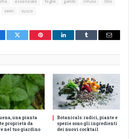
iche
essenziale
foglie
gambi
infuso
Olio
semi
succo
cebook
Twitter
Pinterest
LinkedIn
Tumblr
Email
uena, una pianta
Botanicals: radici, piante e
te proprietà da
spezie sono gli ingredienti
e nel tuo giardino
dei nuovi cocktail