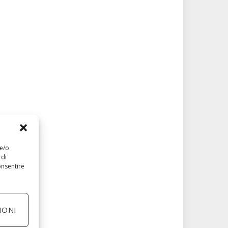
 e/o
 di
onsentire
IONI