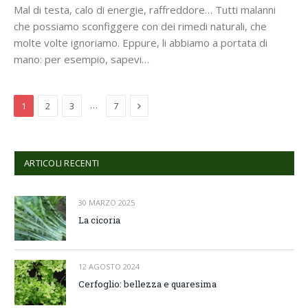
Mal di testa, calo di energie, raffreddore… Tutti malanni
che possiamo sconfiggere con dei rimedi naturali, che
molte volte ignoriamo. Eppure, li abbiamo a portata di
mano: per esempio, sapevi…
Next
…
1
2
3
7
ARTICOLI RECENTI
30 MARZO 2025
La cicoria
12 AGOSTO 2024
Cerfoglio: bellezza e quaresima