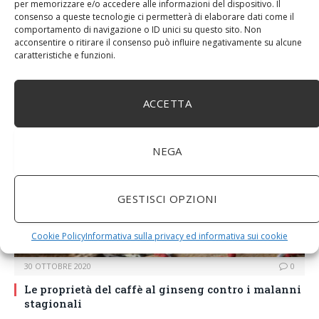
per memorizzare e/o accedere alle informazioni del dispositivo. Il
consenso a queste tecnologie ci permetterà di elaborare dati come il
Una buona manicure routine è indispensabile per evitare di
comportamento di navigazione o ID unici su questo sito. Non
ritrovarsi con mani secche e screpolate. Soprattutto nei
acconsentire o ritirare il consenso può influire negativamente su alcune
mesi più freddi è importante mettere in atto piccoli
caratteristiche e funzioni.
accorgimenti che ci consentono…
ACCETTA
INFORMAZIONI E CURIOSITÀ
NEGA
GESTISCI OPZIONI
Cookie Policy
Informativa sulla privacy ed informativa sui cookie
30 OTTOBRE 2020
0
Le proprietà del caffè al ginseng contro i malanni
stagionali