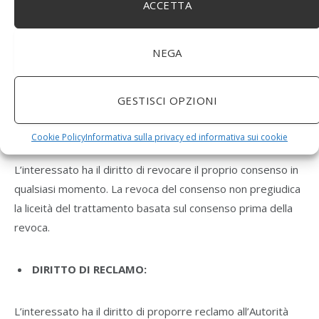
ACCETTA
manifestamente infondate o eccessive, anche per la loro
ripetitività, il Titolare potrebbe addebitarle un contributo
spese ragionevole, alla luce dei costi amministrativi
NEGA
sostenuti per gestire la richiesta, o negare la
soddisfazione della sua richiesta.
GESTISCI OPZIONI
DIRITTO DI REVOCA:
Cookie Policy
Informativa sulla privacy ed informativa sui cookie
L’interessato ha il diritto di revocare il proprio consenso in
qualsiasi momento. La revoca del consenso non pregiudica
la liceità del trattamento basata sul consenso prima della
revoca.
DIRITTO DI RECLAMO:
L’interessato ha il diritto di proporre reclamo all’Autorità