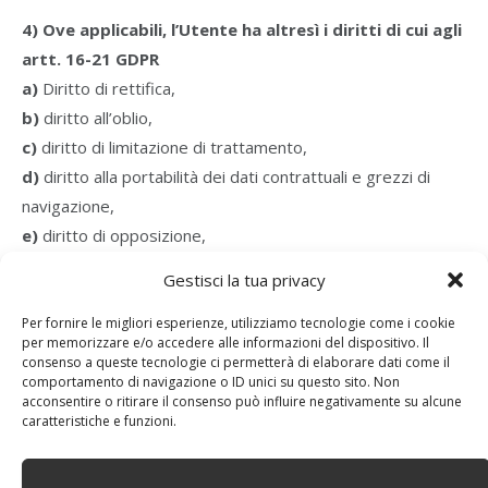
4) Ove applicabili, l’Utente ha altresì i diritti di cui agli
artt. 16-21 GDPR
a)
Diritto di rettifica,
b)
diritto all’oblio,
c)
diritto di limitazione di trattamento,
d)
diritto alla portabilità dei dati contrattuali e grezzi di
navigazione,
e)
diritto di opposizione,
f)
diritto di reclamo all’Autorità Garante.
Gestisci la tua privacy
Per fornire le migliori esperienze, utilizziamo tecnologie come i cookie
I diritti di cui sopra potranno essere esercitati, nei
per memorizzare e/o accedere alle informazioni del dispositivo. Il
confronti del Titolare, contattando i riferimenti sopra
consenso a queste tecnologie ci permetterà di elaborare dati come il
comportamento di navigazione o ID unici su questo sito. Non
descritti.
acconsentire o ritirare il consenso può influire negativamente su alcune
caratteristiche e funzioni.
L’esercizio dei diritti in qualità di interessato è gratuito ai
sensi dell’articolo
12 GDPR
. Tuttavia, nel caso di richieste