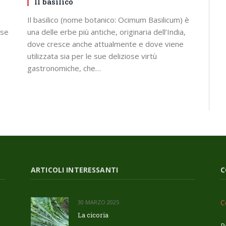
Il basilico
Il basilico (nome botanico: Ocimum Basilicum) è
rse
una delle erbe più antiche, originaria dell’India,
dove cresce anche attualmente e dove viene
utilizzata sia per le sue deliziose virtù
gastronomiche, che…
ARTICOLI INTERESSANTI
C
C
30 MARZO 2025
La cicoria
R