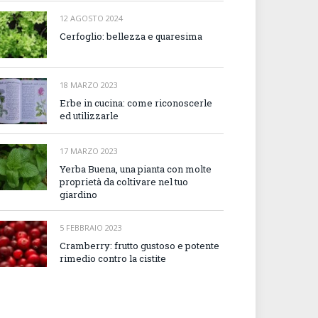
12 AGOSTO 2024
Cerfoglio: bellezza e quaresima
18 MARZO 2023
Erbe in cucina: come riconoscerle
ed utilizzarle
17 MARZO 2023
Yerba Buena, una pianta con molte
proprietà da coltivare nel tuo
giardino
5 FEBBRAIO 2023
Cramberry: frutto gustoso e potente
rimedio contro la cistite