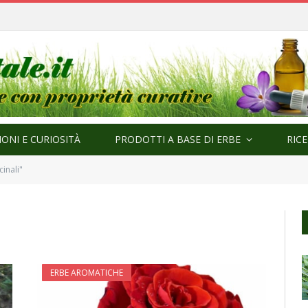
ma
ONI E CURIOSITÀ
PRODOTTI A BASE DI ERBE
RIC
inali"
ERBE AROMATICHE