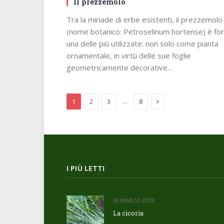
Il prezzemolo
Tra la miriade di erbe esistenti, il prezzemolo
(nome botanico: Petroselinum hortense) è fo
una delle più utilizzate: non solo come pianta
ornamentale, in virtù delle sue foglie
geometricamente decorative…
Next
…
1
2
3
8
I PIÙ LETTI
30 MARZO 2025
La cicoria