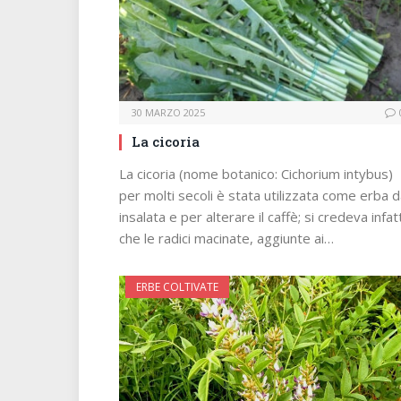
30 MARZO 2025
La cicoria
La cicoria (nome botanico: Cichorium intybus)
per molti secoli è stata utilizzata come erba 
insalata e per alterare il caffè; si credeva infatt
che le radici macinate, aggiunte ai…
ERBE COLTIVATE