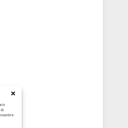
 e/o
 di
onsentire