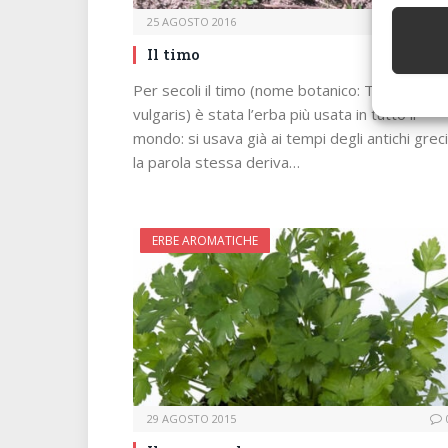
25 AGOSTO 2016
Il timo
Per secoli il timo (nome botanico: Thymus
vulgaris) è stata l’erba più usata in tutto il
mondo: si usava già ai tempi degli antichi greci
la parola stessa deriva…
ERBE AROMATICHE
29 AGOSTO 2015