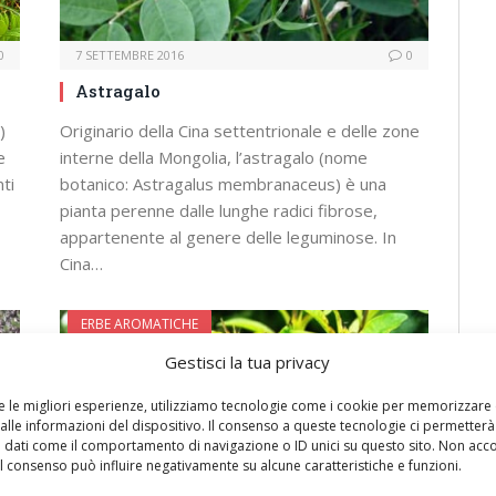
0
7 SETTEMBRE 2016
0
Astragalo
)
Originario della Cina settentrionale e delle zone
e
interne della Mongolia, l’astragalo (nome
ti
botanico: Astragalus membranaceus) è una
pianta perenne dalle lunghe radici fibrose,
appartenente al genere delle leguminose. In
Cina…
ERBE AROMATICHE
Gestisci la tua privacy
re le migliori esperienze, utilizziamo tecnologie come i cookie per memorizzare
alle informazioni del dispositivo. Il consenso a queste tecnologie ci permetterà
 dati come il comportamento di navigazione o ID unici su questo sito. Non acc
 il consenso può influire negativamente su alcune caratteristiche e funzioni.