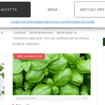
0
9 SETTEMBRE 2015
0
ACCETTA
NEGA
GESTISCI OPZ
Erba Luigia
L’erba Luigia (nome botanico: Lippia citriodora),
Cookie Policy
Informativa sulla privacy ed informativa sui cookie
conosciuta anche frequentemente con il nome di
 e
“cedrina”, “erba limoncina”, “erba luisa” e
“verbena odorosa” non va confusa con la vera e
propria verbena,…
ERBE AROMATICHE
0
22 AGOSTO 2015
0