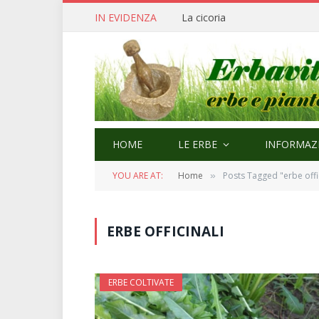
IN EVIDENZA
Cerfoglio: bellezza e quaresi
HOME
LE ERBE
INFORMAZI
YOU ARE AT:
Home
Posts Tagged "erbe offic
»
ERBE OFFICINALI
ERBE COLTIVATE