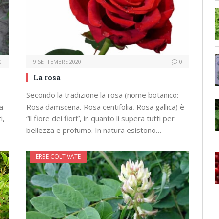
0
9 SETTEMBRE 2020
0
La rosa
Secondo la tradizione la rosa (nome botanico:
da
Rosa damscena, Rosa centifolia, Rosa gallica) è
i,
“il fiore dei fiori”, in quanto li supera tutti per
bellezza e profumo. In natura esistono…
ERBE COLTIVATE