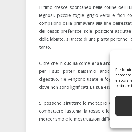
Il timo cresce spontaneo nelle colline dell’
legnosi, piccole foglie grigio-verdi e fiori c
compaiono dalla primavera alla fine dell’estat
dei cespi; preferisce sole, posizioni asciutte
delle labiate, si tratta di una pianta perenne,
tanto.
Oltre che in
cucina
come
erba aromatica
dal
Per forni
per i suoi poteri balsamici, anticatarrali, an
accedere 
digestivo. Ne vengono usate le foglie e i ramett
elaborare
o ritirare
dove non sono lignificati. La sua essiccazione 
Si possono sfruttare le molteplici
virtù tera
combattere l’astenia, la tosse e le affezioni del
meteorismo e le mestruazioni difficili.