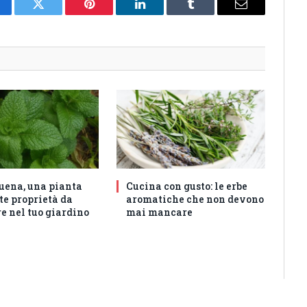
cebook
Twitter
Pinterest
LinkedIn
Tumblr
Email
uena, una pianta
Cucina con gusto: le erbe
te proprietà da
aromatiche che non devono
e nel tuo giardino
mai mancare