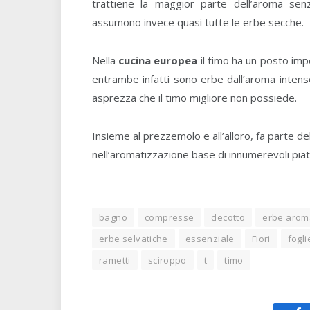
trattiene la maggior parte dell’aroma se
assumono invece quasi tutte le erbe secche.
Nella
cucina europea
il timo ha un posto imp
entrambe infatti sono erbe dall’aroma intens
asprezza che il timo migliore non possiede.
Insieme al prezzemolo e all’alloro, fa parte d
nell’aromatizzazione base di innumerevoli piatt
bagno
compresse
decotto
erbe arom
erbe selvatiche
essenziale
Fiori
fogli
rametti
sciroppo
t
timo