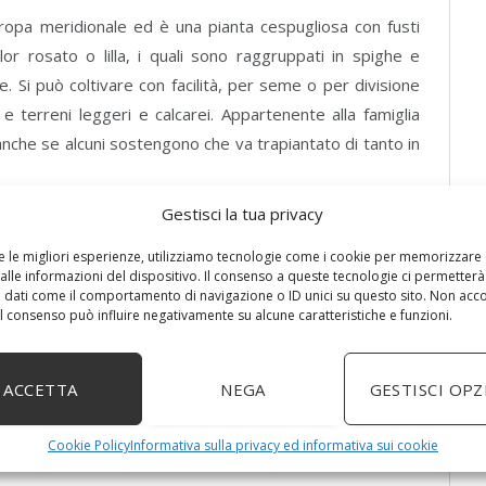
Europa meridionale ed è una pianta cespugliosa con fusti
olor rosato o lilla, i quali sono raggruppati in spighe e
e. Si può coltivare con facilità, per seme o per divisione
 e terreni leggeri e calcarei. Appartenente alla famiglia
 anche se alcuni sostengono che va trapiantato di tanto in
Gestisci la tua privacy
l’aroma intenso, il timo è molto utilizzato in
fitoterapia
re le migliori esperienze, utilizziamo tecnologie come i cookie per memorizzare
tisettici ed antibiotici, stimolanti e tonici del sistema
alle informazioni del dispositivo. Il consenso a queste tecnologie ci permetterà
i fioriti raccolti da maggio a luglio. Tagliando i fusti fin
 dati come il comportamento di navigazione o ID unici su questo sito. Non acc
 il consenso può influire negativamente su alcune caratteristiche e funzioni.
deve avvenire in luogo asciutto e ventilato.
peutiche
del timo attraverso l’infuso o lo sciroppo, per
ACCETTA
NEGA
GESTISCI OPZ
le vie respiratorie, le difficoltà digestive, l’aerofagia, il
Cookie Policy
Informativa sulla privacy ed informativa sui cookie