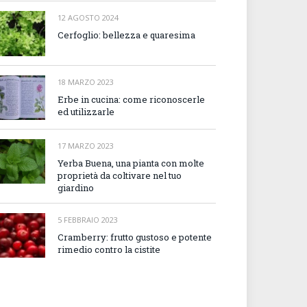
12 AGOSTO 2024
Cerfoglio: bellezza e quaresima
18 MARZO 2023
Erbe in cucina: come riconoscerle
ed utilizzarle
17 MARZO 2023
Yerba Buena, una pianta con molte
proprietà da coltivare nel tuo
giardino
5 FEBBRAIO 2023
Cramberry: frutto gustoso e potente
rimedio contro la cistite