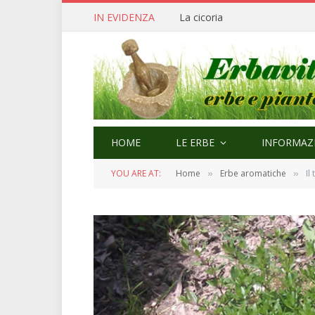
IN EVIDENZA
Cerfoglio: bellezza e quaresi
HOME
LE ERBE
INFORMAZI
YOU ARE AT:
Home
Erbe aromatiche
Il
»
»