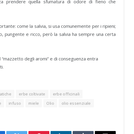
nza prendere quella sfumatura di odore di fieno che
ortante: come la salvia, si usa comunemente per i ripieni;
o, pungente e ricco, però la salvia ha sempre una certa
el “mazzetto degli aromi” e di conseguenza entra
i.
atiche
erbe coltivate
erbe officinali
e
infuso
miele
Olio
olio essenziale