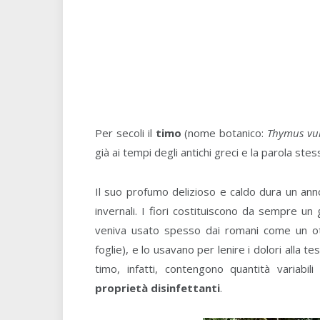
Per secoli il
timo
(nome botanico:
Thymus vul
già ai tempi degli antichi greci e la parola ste
Il suo profumo delizioso e caldo dura un anno
invernali. I fiori costituiscono da sempre un
veniva usato spesso dai romani come un otti
foglie), e lo usavano per lenire i dolori alla t
timo, infatti, contengono quantità variabi
proprietà disinfettanti
.