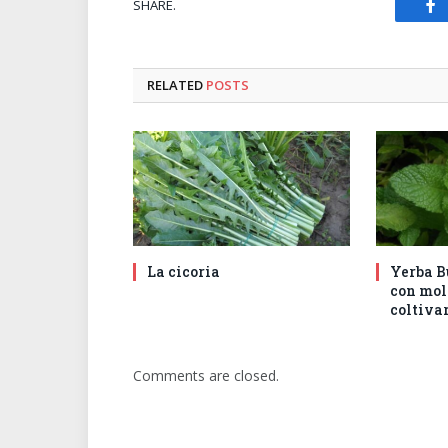
SHARE.
Fa
RELATED
POSTS
La cicoria
Yerba B
con mol
coltivar
Comments are closed.