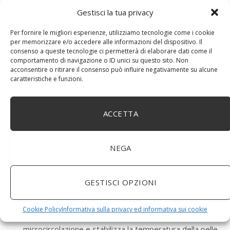
la cura di ogni tipo di pelle.
Gestisci la tua privacy
5 gocce di olio essenziale di legno di rosa:
Gli oli
Per fornire le migliori esperienze, utilizziamo tecnologie come i cookie
essenziali di incenso e legno di rosa facilitano la
per memorizzare e/o accedere alle informazioni del dispositivo. Il
cicatrizzazione di eventuali tagli e spaccature causate
consenso a queste tecnologie ci permetterà di elaborare dati come il
comportamento di navigazione o ID unici su questo sito. Non
dal freddo.
acconsentire o ritirare il consenso può influire negativamente su alcune
caratteristiche e funzioni.
In caso di geloni frizionate le mani con un preparato
realizzato con
ACCETTA
Un cucchiaio di olio di iperico
: è un ottimo rimedio
NEGA
naturale in caso di geloni, grazie alle sue proprietà
ammorbidenti ed emollienti.
GESTISCI OPZIONI
due gocce di
olio essenziale di rosmarino
: ha
proprietà riscaldanti e migliora la microcircolazione
Cookie Policy
Informativa sulla privacy ed informativa sui cookie
una goccia di
olio essenziale di zenzero
: favorisce la
microcircolazione e stabilizza la temperatura della pelle.