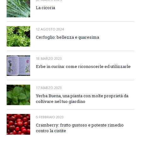
La cicoria
12 AGOSTO 2024
Cerfoglio: bellezza e quaresima
18 MARZO 2023
Erbe in cucina: come riconoscerle ed utilizzarle
17 MARZO 2023
Yerba Buena, una pianta con molte proprietà da
coltivare nel tuo giardino
5 FEBBRAIO 2023
Cramberry: frutto gustoso e potente rimedio
contro la cistite