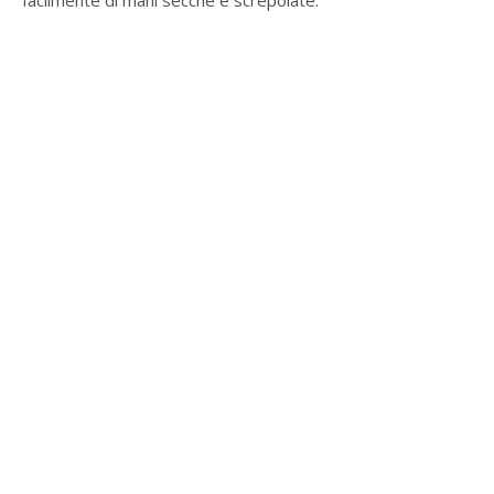
facilmente di mani secche e screpolate.