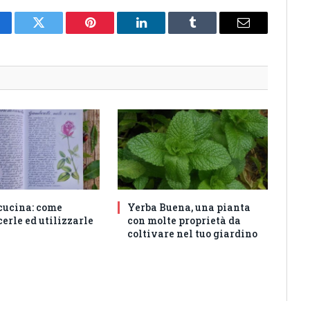
cebook
Twitter
Pinterest
LinkedIn
Tumblr
Email
 cucina: come
Yerba Buena, una pianta
erle ed utilizzarle
con molte proprietà da
coltivare nel tuo giardino