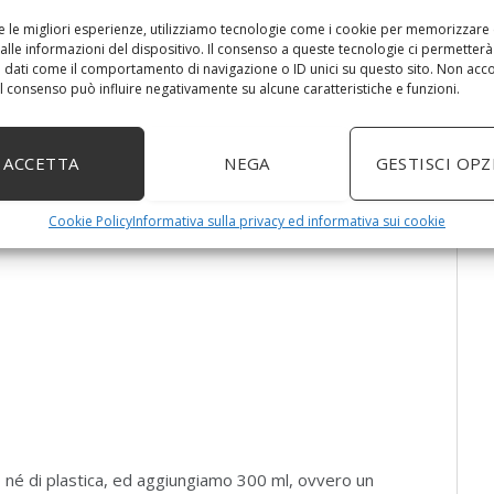
del viso.
re le migliori esperienze, utilizziamo tecnologie come i cookie per memorizzare
alle informazioni del dispositivo. Il consenso a queste tecnologie ci permetterà
 dati come il comportamento di navigazione o ID unici su questo sito. Non acc
 un cucchino di foglie e fiori secchi o, in alternativa, un
 il consenso può influire negativamente su alcune caratteristiche e funzioni.
ACCETTA
NEGA
GESTISCI OPZ
Cookie Policy
Informativa sulla privacy ed informativa sui cookie
no né di plastica, ed aggiungiamo 300 ml, ovvero un