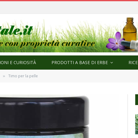
ma
ONI E CURIOSITÀ
PRODOTTI A BASE DI ERBE
RIC
Timo per la pelle
»