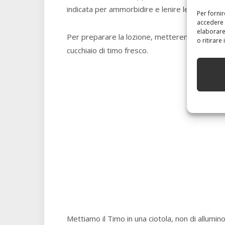
indicata per ammorbidire e lenire le irritazioni 
Per forni
accedere 
elaborare
Per preparare la lozione, metteremo in infusione
o ritirare
cucchiaio di timo fresco.
Mettiamo il Timo in una ciotola, non di allumi