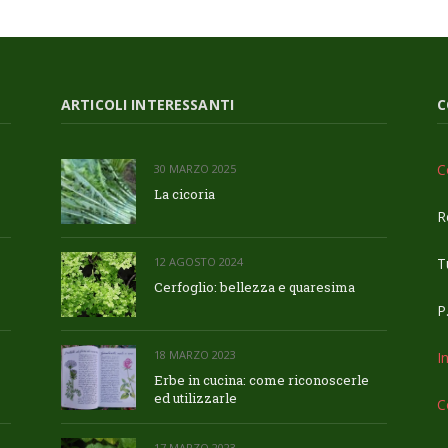
ARTICOLI INTERESSANTI
C
C
30 MARZO 2025
La cicoria
R
Tu
12 AGOSTO 2024
Cerfoglio: bellezza e quaresima
P
18 MARZO 2023
I
Erbe in cucina: come riconoscerle
ed utilizzarle
C
17 MARZO 2023