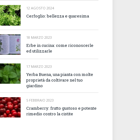
12 AGOSTO 2024
Cerfoglio: bellezza e quaresima
18 MARZO 2023
Erbe in cucina: come riconoscerle
ed utilizzarle
17 MARZO 2023
Yerba Buena, una pianta con molte
proprietà da coltivare nel tuo
giardino
5 FEBBRAIO 2023
Cramberry: frutto gustoso e potente
rimedio contro la cistite