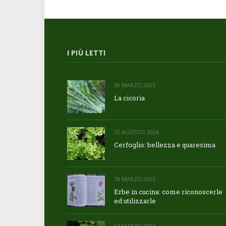
I PIÙ LETTI
30 MARZO 2025
La cicoria
12 AGOSTO 2024
Cerfoglio: bellezza e quaresima
18 MARZO 2023
Erbe in cucina: come riconoscerle
ed utilizzarle
17 MARZO 2023