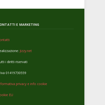
ONTATTI E MARKETING
ontatti
ealizzazione:
Jizzy.net
tti i diritti riservati
.Iva 01419730559
nformativa privacy e info cookie
ookie EU