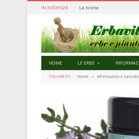
IN EVIDENZA
Cerfoglio: bellezza e quaresi
HOME
LE ERBE
INFORMAZI
YOU ARE AT:
Home
Informazioni e curiosità
»