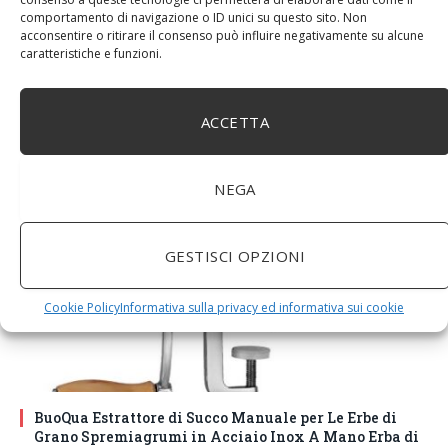
comportamento di navigazione o ID unici su questo sito. Non
acconsentire o ritirare il consenso può influire negativamente su alcune
caratteristiche e funzioni.
DM House Insalatiera grande in legno di mango, XXL,
24,5cm Ø x 9,5 cm di altezza, finitura a cera naturale
senza vernice artificiale. Fatto a mano, stile e design
ACCETTA
unici.
NEGA
GESTISCI OPZIONI
Cookie Policy
Informativa sulla privacy ed informativa sui cookie
BuoQua Estrattore di Succo Manuale per Le Erbe di
Grano Spremiagrumi in Acciaio Inox A Mano Erba di