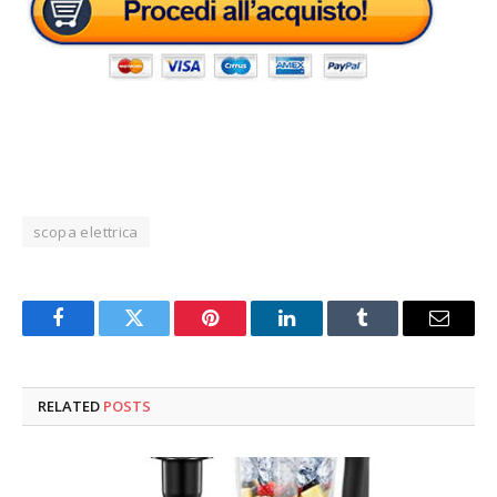
scopa elettrica
Facebook
Twitter
Pinterest
LinkedIn
Tumblr
Email
RELATED
POSTS