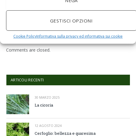
NEGA
BuoQua Estrattore di Succo Manuale per Le Erbe di
Grano Spremiagrumi in Acciaio Inox A Mano Erba di
GESTISCI OPZIONI
Grano Spremi Frutta Verdura Estrattore di Succo
Professionale
Cookie Policy
Informativa sulla privacy ed informativa sui cookie
Comments are closed.
ARTICOLI RECENTI
30 MARZO 2025
La cicoria
12 AGOSTO 2024
Cerfoglio: bellezza e quaresima