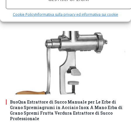
DM House Insalatiera grande in legno di mango, XXL,
24,5cm Ø x 9,5 cm di altezza, finitura a cera naturale
senza vernice artificiale. Fatto a mano, stile e design
Cookie Policy
Informativa sulla privacy ed informativa sui cookie
unici.
BuoQua Estrattore di Succo Manuale per Le Erbe di
Grano Spremiagrumi in Acciaio Inox A Mano Erba di
Grano Spremi Frutta Verdura Estrattore di Succo
Professionale