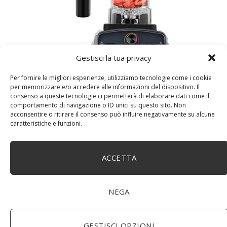
Gestisci la tua privacy
WUHUAROU Timer automatico, frullatore centrifuga,
Per fornire le migliori esperienze, utilizziamo tecnologie come i cookie
frutta e succo di ghiaccio (colore: grigio titanio, taglia:
per memorizzare e/o accedere alle informazioni del dispositivo. Il
EU Plug)
consenso a queste tecnologie ci permetterà di elaborare dati come il
comportamento di navigazione o ID unici su questo sito. Non
acconsentire o ritirare il consenso può influire negativamente su alcune
caratteristiche e funzioni.
ACCETTA
NEGA
GESTISCI OPZIONI