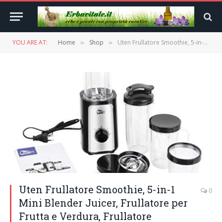
YOU ARE AT:
Home
Shop
Uten Frullatore Smoothie, 5-in-1 Mini Blender Juicer, Frullatore per Frutta e Verdura, Frullatore Portatile con 2 Lame in Acciaio Inox e Bottiglie in Tritan per Sport, Viaggi, Senza BPA
»
»
Uten Frullatore Smoothie, 5-in-1
0
Mini Blender Juicer, Frullatore per
Frutta e Verdura, Frullatore