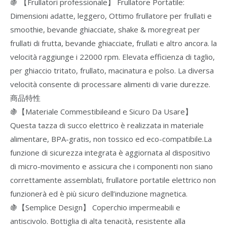
🍇 【Frullatori professionale】 Frullatore Portatile:
Dimensioni adatte, leggero, Ottimo frullatore per frullati e
smoothie, bevande ghiacciate, shake & moregreat per
frullati di frutta, bevande ghiacciate, frullati e altro ancora. la
velocità raggiunge i 22000 rpm. Elevata efficienza di taglio,
per ghiaccio tritato, frullato, macinatura e polso. La diversa
velocità consente di processare alimenti di varie durezze.
商品特性
🍇【Materiale Commestibileand e Sicuro Da Usare】
Questa tazza di succo elettrico è realizzata in materiale
alimentare, BPA-gratis, non tossico ed eco-compatibile.La
funzione di sicurezza integrata è aggiornata al dispositivo
di micro-movimento e assicura che i componenti non siano
correttamente assemblati, frullatore portatile elettrico non
funzionerà ed è più sicuro dell’induzione magnetica.
🍇【Semplice Design】 Coperchio impermeabili e
antiscivolo. Bottiglia di alta tenacità, resistente alla