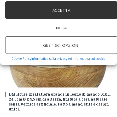
ACCETTA
WUHUAROU Timer automatico, frullatore centrifuga,
frutta e succo di ghiaccio (colore: grigio titanio, taglia:
EU Plug)
NEGA
GESTISCI OPZIONI
Cookie Policy
Informativa sulla privacy ed informativa sui cookie
DM House Insalatiera grande in legno di mango, XXL,
24,5cm Ø x 9,5 cm di altezza, finitura a cera naturale
senza vernice artificiale. Fatto a mano, stile e design
unici.