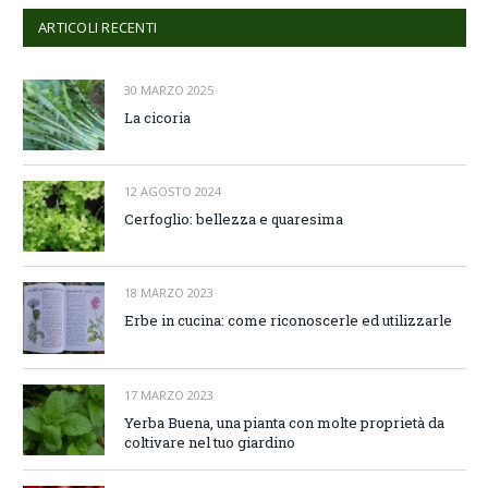
ARTICOLI RECENTI
30 MARZO 2025
La cicoria
12 AGOSTO 2024
Cerfoglio: bellezza e quaresima
18 MARZO 2023
Erbe in cucina: come riconoscerle ed utilizzarle
17 MARZO 2023
Yerba Buena, una pianta con molte proprietà da
coltivare nel tuo giardino