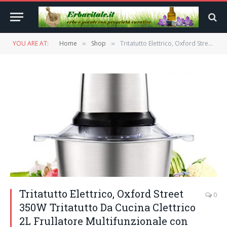
YOU ARE AT:
Home
Shop
Tritatutto Elettrico, Oxford Street 350W Tritatutto Da Cucina Clettrico 2L Frullatore Multifunzionale con Ciotola in Acciaio Inox Mini Robot Da Cucina Spezie per carne,frutta,verdura,alimenti bambini
»
»
Tritatutto Elettrico, Oxford Street
0
350W Tritatutto Da Cucina Clettrico
2L Frullatore Multifunzionale con