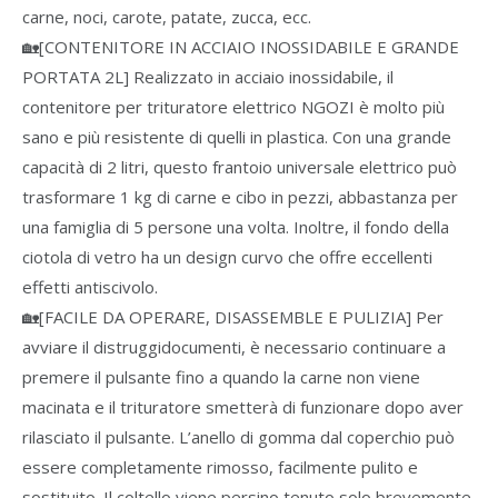
carne, noci, carote, patate, zucca, ecc.
🏡[CONTENITORE IN ACCIAIO INOSSIDABILE E GRANDE
PORTATA 2L] Realizzato in acciaio inossidabile, il
contenitore per trituratore elettrico NGOZI è molto più
sano e più resistente di quelli in plastica. Con una grande
capacità di 2 litri, questo frantoio universale elettrico può
trasformare 1 kg di carne e cibo in pezzi, abbastanza per
una famiglia di 5 persone una volta. Inoltre, il fondo della
ciotola di vetro ha un design curvo che offre eccellenti
effetti antiscivolo.
🏡[FACILE DA OPERARE, DISASSEMBLE E PULIZIA] Per
avviare il distruggidocumenti, è necessario continuare a
premere il pulsante fino a quando la carne non viene
macinata e il trituratore smetterà di funzionare dopo aver
rilasciato il pulsante. L’anello di gomma dal coperchio può
essere completamente rimosso, facilmente pulito e
sostituito. Il coltello viene persino tenuto solo brevemente