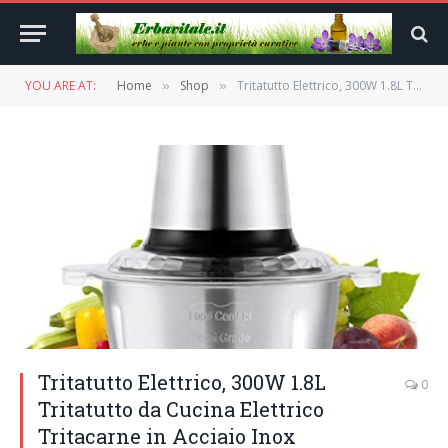
YOU ARE AT:
Home
Shop
Tritatutto Elettrico, 300W 1.8L Tritatutto da Cucina Elettrico Tritacarne in Acciaio Inox Frullatore Multifunzionale con Ciotola Mini Robot Da Cucina Spezie per carne, verdura, alimenti per bambini
»
»
Tritatutto Elettrico, 300W 1.8L
0
Tritatutto da Cucina Elettrico
Tritacarne in Acciaio Inox