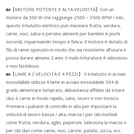
🏡【MOTORE POTENTE E ALTA VELOCITÀ】Con un
motore da 300 W che raggiunge 2500 ~ 3500 RPM / min,
questo tritatutto elettrico può macinare frutta, verdura,
carne, noci, salsa e persino alimenti per bambini in pochi
secondi, risparmiando tempo e fatica. Il motore è dotato di
filo di rame ispessito in modo che sia resistente all’usura e
possa durare almeno 2 anni. Il multi-trituratore è silenzioso
e non fastidioso.
🏡【LAME A 2 VELOCITÀ E 4 PEZZI】 Il tritatutto in acciaio
inossidabile utilizza 4 lame in acciaio inossidabile 304 di
grado alimentare temprato, abbastanza affilate da tritare
cibo e carne in modo rapido, sano, sicuro e non tossico.
Premere i pulsanti di controllo in alto per impostare la
velocità di lavoro bassa / alta, marcia I per cibi morbidi
come frutta, verdura, aglio, peperoni. Seleziona la marcia II
per cibi duri come carne, noci, carote, patate, zucca, ecc.