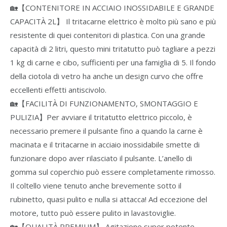
🏡【CONTENITORE IN ACCIAIO INOSSIDABILE E GRANDE
CAPACITÀ 2L】 Il tritacarne elettrico è molto più sano e più
resistente di quei contenitori di plastica. Con una grande
capacità di 2 litri, questo mini tritatutto può tagliare a pezzi
1 kg di carne e cibo, sufficienti per una famiglia di 5. Il fondo
della ciotola di vetro ha anche un design curvo che offre
eccellenti effetti antiscivolo.
🏡【FACILITÀ DI FUNZIONAMENTO, SMONTAGGIO E
PULIZIA】Per avviare il tritatutto elettrico piccolo, è
necessario premere il pulsante fino a quando la carne è
macinata e il tritacarne in acciaio inossidabile smette di
funzionare dopo aver rilasciato il pulsante. L’anello di
gomma sul coperchio può essere completamente rimosso.
Il coltello viene tenuto anche brevemente sotto il
rubinetto, quasi pulito e nulla si attacca! Ad eccezione del
motore, tutto può essere pulito in lavastoviglie.
🏡【QUALITÀ PREMIUM】 Agitazione super potente,