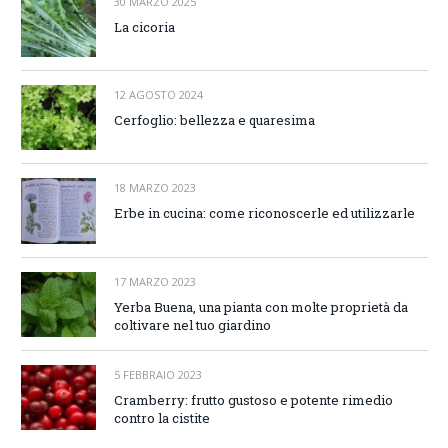
30 MARZO 2025
La cicoria
12 AGOSTO 2024
Cerfoglio: bellezza e quaresima
18 MARZO 2023
Erbe in cucina: come riconoscerle ed utilizzarle
17 MARZO 2023
Yerba Buena, una pianta con molte proprietà da
coltivare nel tuo giardino
5 FEBBRAIO 2023
Cramberry: frutto gustoso e potente rimedio
contro la cistite