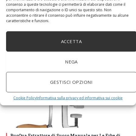
consenso a queste tecnologie ci permetterà di elaborare dati come il
comportamento di navigazione o ID unici su questo sito. Non
acconsentire o ritirare il consenso può influire negativamente su alcune
caratteristiche e funzioni.
DM House Insalatiera grande in legno di mango, XXL,
24,5cm Ø x 9,5 cm di altezza, finitura a cera naturale
ACCETTA
senza vernice artificiale. Fatto a mano, stile e design
unici.
NEGA
GESTISCI OPZIONI
Cookie Policy
Informativa sulla privacy ed informativa sui cookie
BuoQua Estrattore di Succo Manuale per Le Erbe di