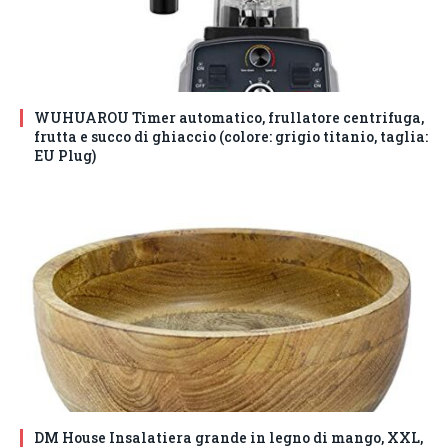
WUHUAROU Timer automatico, frullatore centrifuga,
frutta e succo di ghiaccio (colore: grigio titanio, taglia:
EU Plug)
DM House Insalatiera grande in legno di mango, XXL,