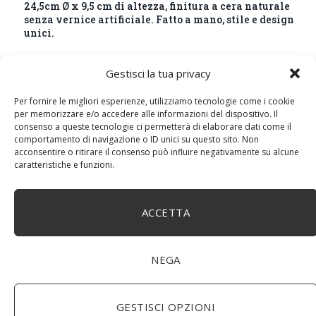
24,5cm Ø x 9,5 cm di altezza, finitura a cera naturale
senza vernice artificiale. Fatto a mano, stile e design
unici.
Gestisci la tua privacy
Per fornire le migliori esperienze, utilizziamo tecnologie come i cookie
per memorizzare e/o accedere alle informazioni del dispositivo. Il
consenso a queste tecnologie ci permetterà di elaborare dati come il
comportamento di navigazione o ID unici su questo sito. Non
acconsentire o ritirare il consenso può influire negativamente su alcune
caratteristiche e funzioni.
ACCETTA
BuoQua Estrattore di Succo Manuale per Le Erbe di
Grano Spremiagrumi in Acciaio Inox A Mano Erba di
Grano Spremi Frutta Verdura Estrattore di Succo
NEGA
Professionale
GESTISCI OPZIONI