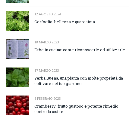
12 AGOSTO 2024
Cerfoglio: bellezza e quaresima
18 MARZO 2023
Erbe in cucina: come riconoscerle ed utilizzarle
17 MARZO 2023
Yerba Buena, una pianta con molte proprietà da
coltivare nel tuo giardino
5 FEBBRAIO 2023
Cramberry: frutto gustoso e potente rimedio
contro la cistite