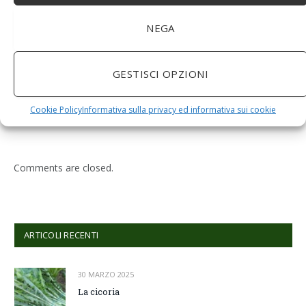
NEGA
GESTISCI OPZIONI
BuoQua Estrattore di Succo Manuale per Le Erbe di
Grano Spremiagrumi in Acciaio Inox A Mano Erba di
Grano Spremi Frutta Verdura Estrattore di Succo
Cookie Policy
Informativa sulla privacy ed informativa sui cookie
Professionale
Comments are closed.
ARTICOLI RECENTI
30 MARZO 2025
La cicoria