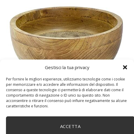
Gestisci la tua privacy
DM House Insalatiera grande in legno di mango, XXL,
24,5cm Ø x 9,5 cm di altezza, finitura a cera naturale
Per fornire le migliori esperienze, utilizziamo tecnologie come i cookie
senza vernice artificiale. Fatto a mano, stile e design
per memorizzare e/o accedere alle informazioni del dispositivo. Il
unici.
consenso a queste tecnologie ci permetterà di elaborare dati come il
comportamento di navigazione o ID unici su questo sito. Non
acconsentire o ritirare il consenso può influire negativamente su alcune
caratteristiche e funzioni.
ACCETTA