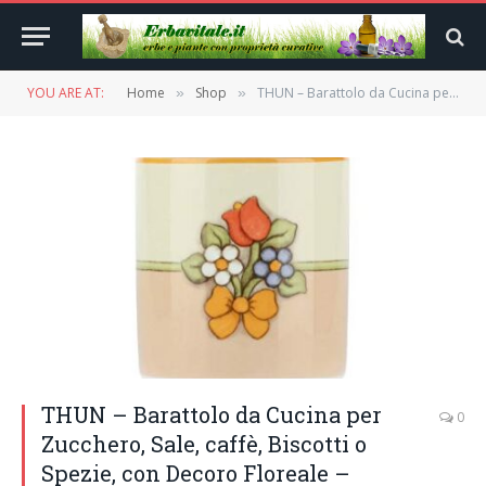
YOU ARE AT:
Home
Shop
THUN – Barattolo da Cucina per Zucchero, Sale, caffè, Biscotti o Spezie, con Decoro Floreale – Accessori Cucina – Linea Country – Porcellana e Legno di Acacia – 13,5 h cm
»
»
THUN – Barattolo da Cucina per
0
Zucchero, Sale, caffè, Biscotti o
Spezie, con Decoro Floreale –