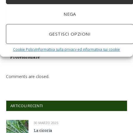
NEGA
GESTISCI OPZIONI
BuoQua Estrattore di Succo Manuale per Le Erbe di
Grano Spremiagrumi in Acciaio Inox A Mano Erba di
Cookie Policy
Informativa sulla privacy ed informativa sui cookie
Grano Spremi Frutta Verdura Estrattore di Succo
Professionale
Comments are closed.
ARTICOLI RECENTI
30 MARZO 2025
La cicoria