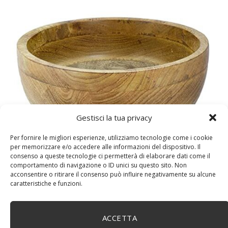
Gestisci la tua privacy
DM House Insalatiera grande in legno di mango, XXL,
24,5cm Ø x 9,5 cm di altezza, finitura a cera naturale
Per fornire le migliori esperienze, utilizziamo tecnologie come i cookie
senza vernice artificiale. Fatto a mano, stile e design
per memorizzare e/o accedere alle informazioni del dispositivo. Il
unici.
consenso a queste tecnologie ci permetterà di elaborare dati come il
comportamento di navigazione o ID unici su questo sito. Non
acconsentire o ritirare il consenso può influire negativamente su alcune
caratteristiche e funzioni.
ACCETTA