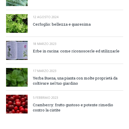
12 AGOSTO 2024
Cerfoglio: bellezza e quaresima
18 MARZO 2023
Erbe in cucina: come riconoscerle ed utilizzarle
17 MARZO 2023
Yerba Buena, una pianta con molte proprietà da
coltivare nel tuo giardino
5 FEBBRAIO 2023
Cramberry: frutto gustoso e potente rimedio
contro la cistite