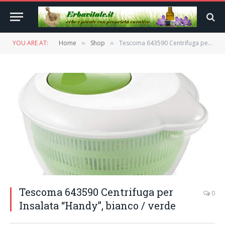
YOU ARE AT:
Home
Shop
Tescoma 643590 Centrifuga per Insalata “Handy”, bianco / verde
»
»
Tescoma 643590 Centrifuga per
0
Insalata “Handy”, bianco / verde