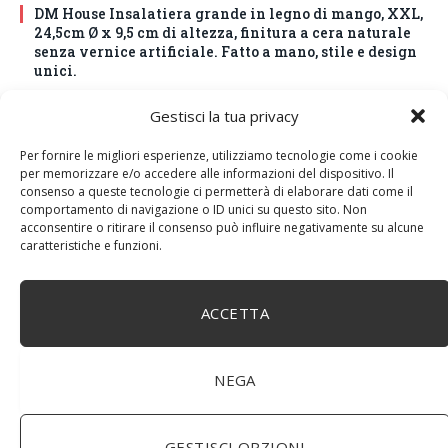
DM House Insalatiera grande in legno di mango, XXL,
24,5cm Ø x 9,5 cm di altezza, finitura a cera naturale
senza vernice artificiale. Fatto a mano, stile e design
unici.
Gestisci la tua privacy
Per fornire le migliori esperienze, utilizziamo tecnologie come i cookie
per memorizzare e/o accedere alle informazioni del dispositivo. Il
consenso a queste tecnologie ci permetterà di elaborare dati come il
comportamento di navigazione o ID unici su questo sito. Non
acconsentire o ritirare il consenso può influire negativamente su alcune
caratteristiche e funzioni.
ACCETTA
BuoQua Estrattore di Succo Manuale per Le Erbe di
Grano Spremiagrumi in Acciaio Inox A Mano Erba di
NEGA
Grano Spremi Frutta Verdura Estrattore di Succo
Professionale
GESTISCI OPZIONI