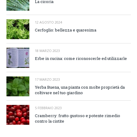
La cicoria
12 AGOSTO 2024
Cerfoglio: bellezza e quaresima
18 MARZO 2023
Erbe in cucina: come riconoscerle ed utilizzarle
17 MARZO 2023
Yerba Buena, una pianta con molte proprietà da
coltivare nel tuo giardino
5 FEBBRAIO 2023
Cramberry: frutto gustoso e potente rimedio
contro la cistite