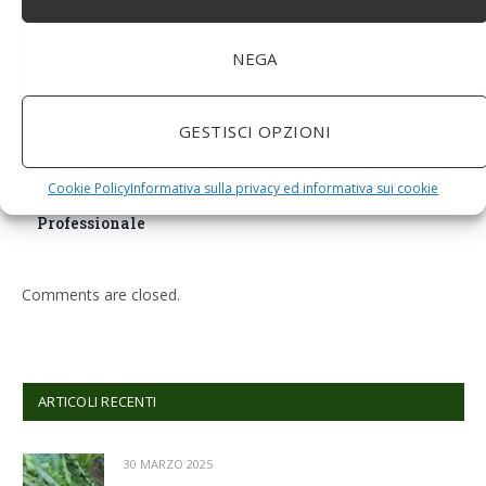
NEGA
GESTISCI OPZIONI
BuoQua Estrattore di Succo Manuale per Le Erbe di
Grano Spremiagrumi in Acciaio Inox A Mano Erba di
Cookie Policy
Informativa sulla privacy ed informativa sui cookie
Grano Spremi Frutta Verdura Estrattore di Succo
Professionale
Comments are closed.
ARTICOLI RECENTI
30 MARZO 2025