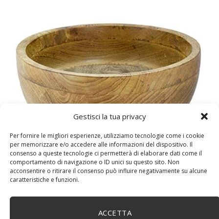
Gestisci la tua privacy
DM House Insalatiera grande in legno di mango, XXL,
24,5cm Ø x 9,5 cm di altezza, finitura a cera naturale
Per fornire le migliori esperienze, utilizziamo tecnologie come i cookie
senza vernice artificiale. Fatto a mano, stile e design
per memorizzare e/o accedere alle informazioni del dispositivo. Il
consenso a queste tecnologie ci permetterà di elaborare dati come il
unici.
comportamento di navigazione o ID unici su questo sito. Non
acconsentire o ritirare il consenso può influire negativamente su alcune
caratteristiche e funzioni.
ACCETTA