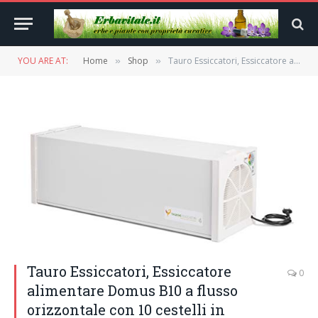
YOU ARE AT:
Home
Shop
Tauro Essiccatori, Essiccatore alimentare Domus B10 a flusso orizzontale con 10 cestelli in materiale plastico, potenza 550W essicca fino a 6 Kg. Prodotto 100% Made in Italy
»
»
Tauro Essiccatori, Essiccatore
0
alimentare Domus B10 a flusso
orizzontale con 10 cestelli in