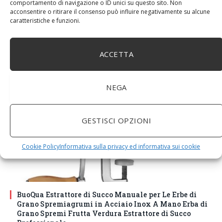
comportamento di navigazione o ID unici su questo sito. Non
acconsentire o ritirare il consenso può influire negativamente su alcune
caratteristiche e funzioni.
DM House Insalatiera grande in legno di mango, XXL,
24,5cm Ø x 9,5 cm di altezza, finitura a cera naturale
senza vernice artificiale. Fatto a mano, stile e design
ACCETTA
unici.
NEGA
GESTISCI OPZIONI
Cookie Policy
Informativa sulla privacy ed informativa sui cookie
BuoQua Estrattore di Succo Manuale per Le Erbe di
Grano Spremiagrumi in Acciaio Inox A Mano Erba di
Grano Spremi Frutta Verdura Estrattore di Succo