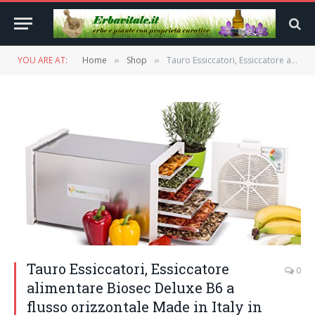
YOU ARE AT:
Home
Shop
Tauro Essiccatori, Essiccatore alimentare Biosec Deluxe B6 a flusso orizzontale Made in Italy in acciaio inox con 6 cestelli, potenza 550W essicca fino a 3,5Kg
»
»
Tauro Essiccatori, Essiccatore
0
alimentare Biosec Deluxe B6 a
flusso orizzontale Made in Italy in