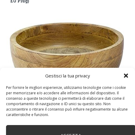
EU Plug)
Gestisci la tua privacy
DM House Insalatiera grande in legno di mango, XXL,
Per fornire le migliori esperienze, utilizziamo tecnologie come i cookie
24,5cm Ø x 9,5 cm di altezza, finitura a cera naturale
per memorizzare e/o accedere alle informazioni del dispositivo. Il
senza vernice artificiale. Fatto a mano, stile e design
consenso a queste tecnologie ci permetterà di elaborare dati come il
unici.
comportamento di navigazione o ID unici su questo sito. Non
acconsentire o ritirare il consenso può influire negativamente su alcune
caratteristiche e funzioni.