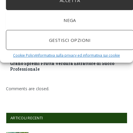
ACCETTA
NEGA
GESTISCI OPZIONI
BuoQua Estrattore di Succo Manuale per Le Erbe di
Cookie Policy
Informativa sulla privacy ed informativa sui cookie
Grano Spremiagrumi in Acciaio Inox A Mano Erba di
Grano Spremi Frutta Verdura Estrattore di Succo
Professionale
Comments are closed.
ARTICOLI RECENTI