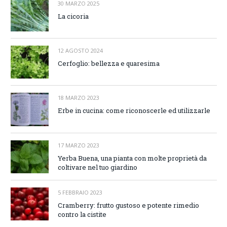
30 MARZO 2025
La cicoria
12 AGOSTO 2024
Cerfoglio: bellezza e quaresima
18 MARZO 2023
Erbe in cucina: come riconoscerle ed utilizzarle
17 MARZO 2023
Yerba Buena, una pianta con molte proprietà da
coltivare nel tuo giardino
5 FEBBRAIO 2023
Cramberry: frutto gustoso e potente rimedio
contro la cistite