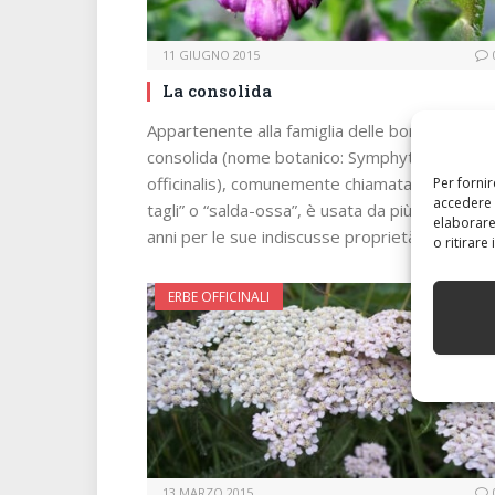
11 GIUGNO 2015
La consolida
Appartenente alla famiglia delle borraginacee,
consolida (nome botanico: Symphytum
officinalis), comunemente chiamata “erba dei
Per forni
accedere 
tagli” o “salda-ossa”, è usata da più di duemila
elaborare
anni per le sue indiscusse proprietà…
o ritirare
ERBE OFFICINALI
13 MARZO 2015