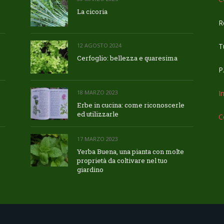
La cicoria
R
Tu
12 AGOSTO 2024
Cerfoglio: bellezza e quaresima
P
18 MARZO 2023
I
Erbe in cucina: come riconoscerle
ed utilizzarle
C
17 MARZO 2023
Yerba Buena, una pianta con molte
proprietà da coltivare nel tuo
giardino