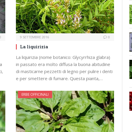
0
9 SETTEMBRE 2016
0
La liquirizia
La liquirizia (nome botanico: Glycyrrhiza glabra)
da
in passato era molto diffusa la buona abitudine
i,
di masticarne pezzetti di legno per pulire i denti
e per smettere di fumare. Questa pianta,…
ERBE OFFICINALI