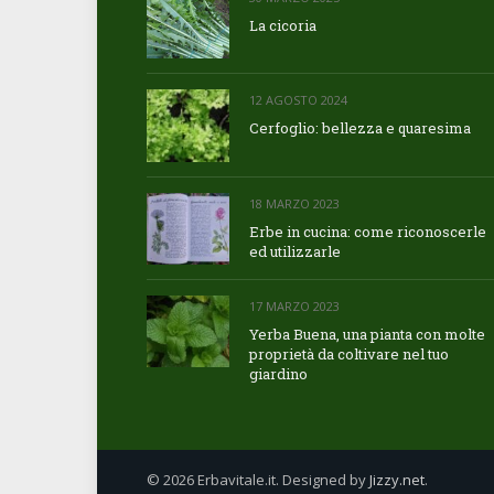
La cicoria
12 AGOSTO 2024
Cerfoglio: bellezza e quaresima
18 MARZO 2023
Erbe in cucina: come riconoscerle
ed utilizzarle
17 MARZO 2023
Yerba Buena, una pianta con molte
proprietà da coltivare nel tuo
giardino
© 2026 Erbavitale.it. Designed by
Jizzy.net
.