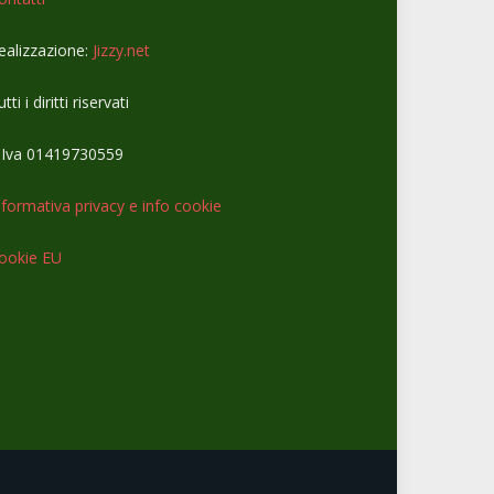
ealizzazione:
Jizzy.net
tti i diritti riservati
.Iva 01419730559
nformativa privacy e info cookie
ookie EU