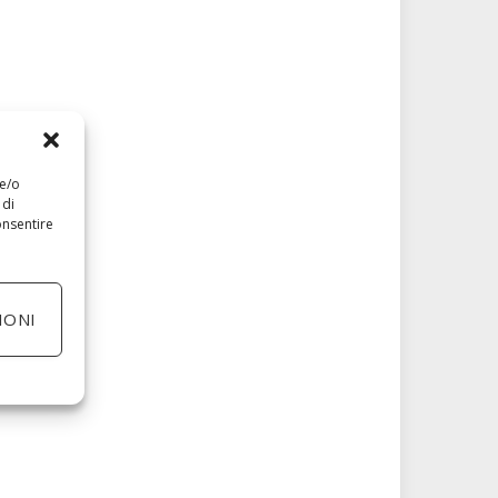
 e/o
 di
onsentire
IONI