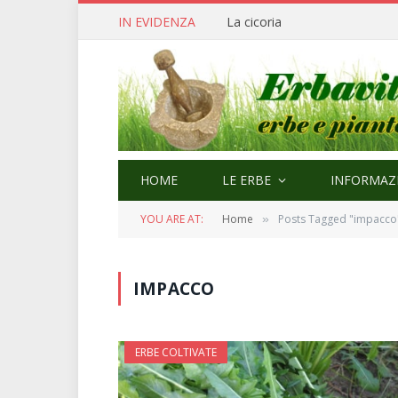
IN EVIDENZA
La cicoria
HOME
LE ERBE
INFORMAZI
YOU ARE AT:
Home
Posts Tagged "impacco
»
IMPACCO
ERBE COLTIVATE