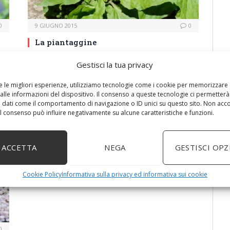
0
9 GIUGNO 2015
0
La piantaggine
 la
La piantaggine (nome botanico: Plantago major,
Gestisci la tua privacy
Plantago lanceolata, Plantago media) era
chiamata anticamente dai greci Arnoglossa, che
re le migliori esperienze, utilizziamo tecnologie come i cookie per memorizzare
alle informazioni del dispositivo. Il consenso a queste tecnologie ci permetterà
significa “lingua d’agnello”, in quanto le sue foglie
 dati come il comportamento di navigazione o ID unici su questo sito. Non acc
assomigliavano appunto a delle lingue…
 il consenso può influire negativamente su alcune caratteristiche e funzioni.
ACCETTA
NEGA
GESTISCI OPZ
Cookie Policy
Informativa sulla privacy ed informativa sui cookie
0