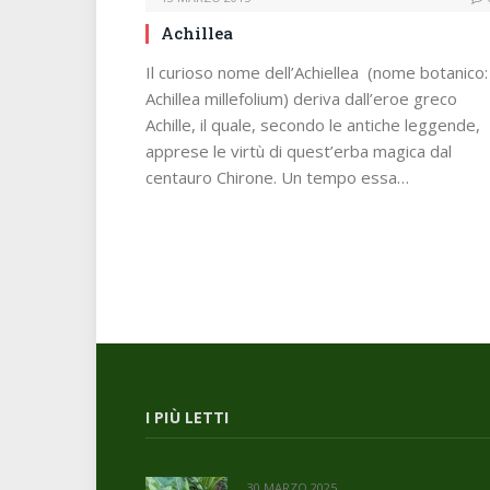
Achillea
Il curioso nome dell’Achiellea (nome botanico:
Achillea millefolium) deriva dall’eroe greco
Achille, il quale, secondo le antiche leggende,
apprese le virtù di quest’erba magica dal
centauro Chirone. Un tempo essa…
I PIÙ LETTI
30 MARZO 2025