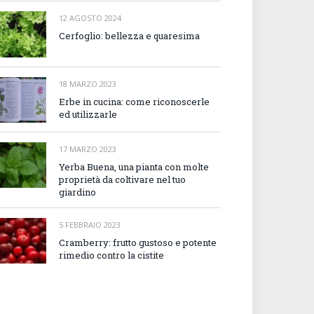
12 AGOSTO 2024
Cerfoglio: bellezza e quaresima
18 MARZO 2023
Erbe in cucina: come riconoscerle
ed utilizzarle
17 MARZO 2023
Yerba Buena, una pianta con molte
proprietà da coltivare nel tuo
giardino
5 FEBBRAIO 2023
Cramberry: frutto gustoso e potente
rimedio contro la cistite