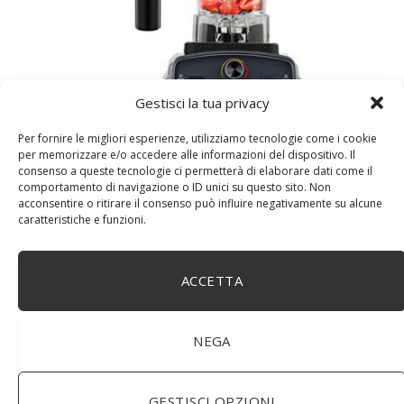
Gestisci la tua privacy
WUHUAROU Timer automatico, frullatore centrifuga,
Per fornire le migliori esperienze, utilizziamo tecnologie come i cookie
frutta e succo di ghiaccio (colore: grigio titanio, taglia:
per memorizzare e/o accedere alle informazioni del dispositivo. Il
EU Plug)
consenso a queste tecnologie ci permetterà di elaborare dati come il
comportamento di navigazione o ID unici su questo sito. Non
acconsentire o ritirare il consenso può influire negativamente su alcune
caratteristiche e funzioni.
ACCETTA
NEGA
GESTISCI OPZIONI