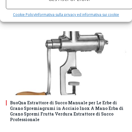
DM House Insalatiera grande in legno di mango, XXL,
24,5cm Ø x 9,5 cm di altezza, finitura a cera naturale
senza vernice artificiale. Fatto a mano, stile e design
Cookie Policy
Informativa sulla privacy ed informativa sui cookie
unici.
BuoQua Estrattore di Succo Manuale per Le Erbe di
Grano Spremiagrumi in Acciaio Inox A Mano Erba di
Grano Spremi Frutta Verdura Estrattore di Succo
Professionale