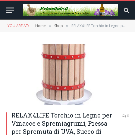
YOU ARE AT:
Home
Shop
RELAX4LIFE Torchio in Legno per Vinacce e Spremiagrumi, Pressa per Spremuta di UVA, Succo di Frutta in Legno di Quercia e Metallo, Torchio con Pressa Manuale per Frutta e Vino, capacità 6 Litri
»
»
RELAX4LIFE Torchio in Legno per
0
Vinacce e Spremiagrumi, Pressa
per Spremuta di UVA, Succo di