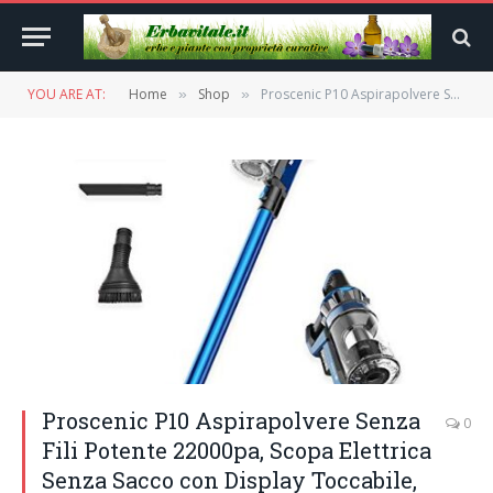
YOU ARE AT:
Home
Shop
Proscenic P10 Aspirapolvere Senza Fili Potente 22000pa, Scopa Elettrica Senza Sacco con Display Toccabile, Ricaricabile a Batteria Autonomia 40 Minuti, 4 Livelli/Punte di Aspirazione per Uso Ampio
»
»
Proscenic P10 Aspirapolvere Senza
0
Fili Potente 22000pa, Scopa Elettrica
Senza Sacco con Display Toccabile,