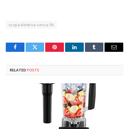
scopa elettrica senza fili
Facebook
Twitter
Pinterest
LinkedIn
Tumblr
Email
RELATED
POSTS