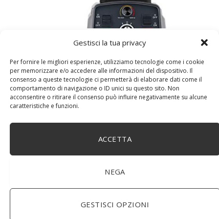
WUHUAROU Timer automatico, frullatore centrifuga,
Gestisci la tua privacy
frutta e succo di ghiaccio (colore: grigio titanio, taglia:
EU Plug)
Per fornire le migliori esperienze, utilizziamo tecnologie come i cookie
per memorizzare e/o accedere alle informazioni del dispositivo. Il
consenso a queste tecnologie ci permetterà di elaborare dati come il
comportamento di navigazione o ID unici su questo sito. Non
acconsentire o ritirare il consenso può influire negativamente su alcune
caratteristiche e funzioni.
ACCETTA
NEGA
DM House Insalatiera grande in legno di mango, XXL,
GESTISCI OPZIONI
24,5cm Ø x 9,5 cm di altezza, finitura a cera naturale
senza vernice artificiale. Fatto a mano, stile e design