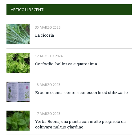
ARTICOLI RECENTI
30 MARZO 2025
La cicoria
12 AGOSTO 2024
Cerfoglio: bellezza e quaresima
18 MARZO 2023
Erbe in cucina: come riconoscerle ed utilizzarle
17 MARZO 2023
Yerba Buena, una pianta con molte proprietà da
coltivare nel tuo giardino