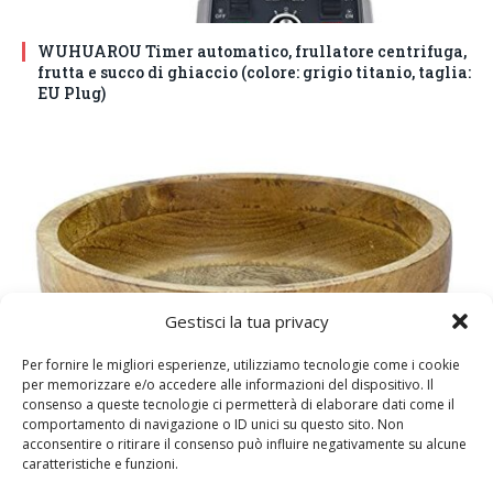
WUHUAROU Timer automatico, frullatore centrifuga,
frutta e succo di ghiaccio (colore: grigio titanio, taglia:
EU Plug)
Gestisci la tua privacy
Per fornire le migliori esperienze, utilizziamo tecnologie come i cookie
per memorizzare e/o accedere alle informazioni del dispositivo. Il
DM House Insalatiera grande in legno di mango, XXL,
consenso a queste tecnologie ci permetterà di elaborare dati come il
24,5cm Ø x 9,5 cm di altezza, finitura a cera naturale
comportamento di navigazione o ID unici su questo sito. Non
senza vernice artificiale. Fatto a mano, stile e design
acconsentire o ritirare il consenso può influire negativamente su alcune
caratteristiche e funzioni.
unici.