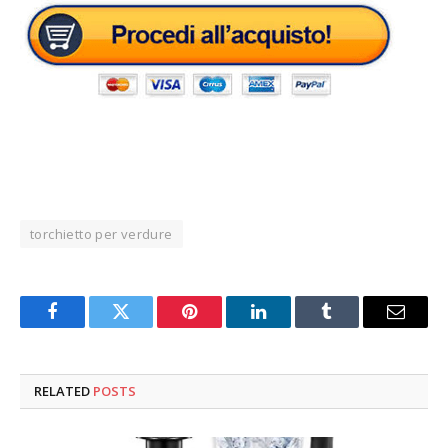
torchietto per verdure
Facebook
Twitter
Pinterest
LinkedIn
Tumblr
Email
RELATED
POSTS