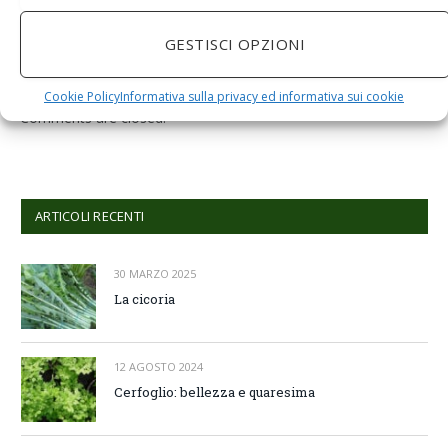
Grano Spremiagrumi in Acciaio Inox A Mano Erba di
Grano Spremi Frutta Verdura Estrattore di Succo
GESTISCI OPZIONI
Professionale
Cookie Policy
Informativa sulla privacy ed informativa sui cookie
Comments are closed.
ARTICOLI RECENTI
30 MARZO 2025
La cicoria
12 AGOSTO 2024
Cerfoglio: bellezza e quaresima