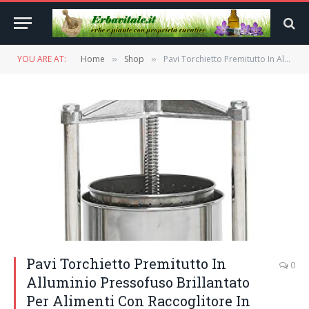
YOU ARE AT:
Home
Shop
Pavi Torchietto Premitutto In Alluminio Pressofuso Brillantato Per Alimenti Con Raccoglitore In Acciaio Inox.
»
»
Pavi Torchietto Premitutto In
0
Alluminio Pressofuso Brillantato
Per Alimenti Con Raccoglitore In