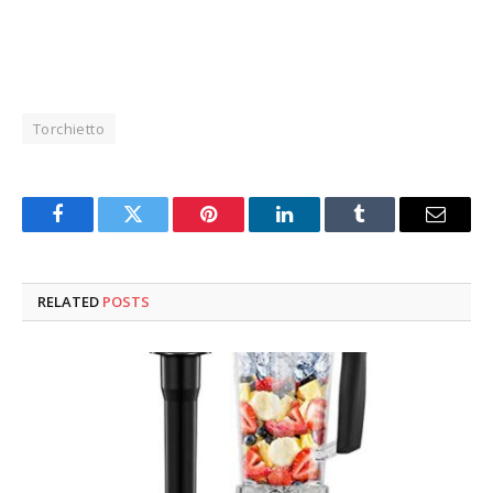
Torchietto
Facebook
Twitter
Pinterest
LinkedIn
Tumblr
Email
RELATED
POSTS