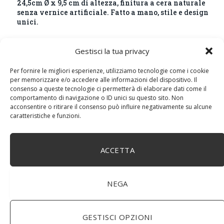
24,5cm Ø x 9,5 cm di altezza, finitura a cera naturale
senza vernice artificiale. Fatto a mano, stile e design
unici.
Gestisci la tua privacy
Per fornire le migliori esperienze, utilizziamo tecnologie come i cookie
per memorizzare e/o accedere alle informazioni del dispositivo. Il
consenso a queste tecnologie ci permetterà di elaborare dati come il
comportamento di navigazione o ID unici su questo sito. Non
acconsentire o ritirare il consenso può influire negativamente su alcune
caratteristiche e funzioni.
ACCETTA
BuoQua Estrattore di Succo Manuale per Le Erbe di
Grano Spremiagrumi in Acciaio Inox A Mano Erba di
Grano Spremi Frutta Verdura Estrattore di Succo
NEGA
Professionale
GESTISCI OPZIONI