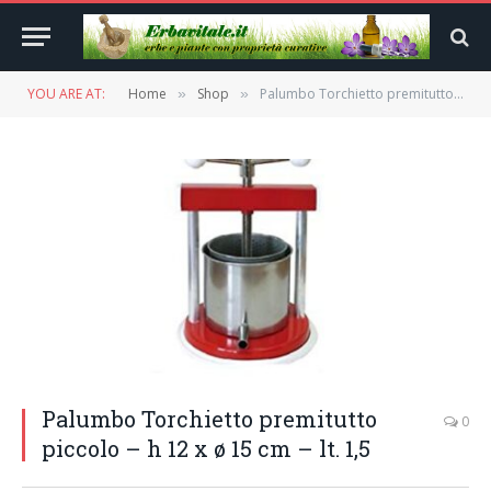
YOU ARE AT:
Home
Shop
Palumbo Torchietto premitutto piccolo – h 12 x ø 15 cm – lt. 1,5
»
»
Palumbo Torchietto premitutto
0
piccolo – h 12 x ø 15 cm – lt. 1,5