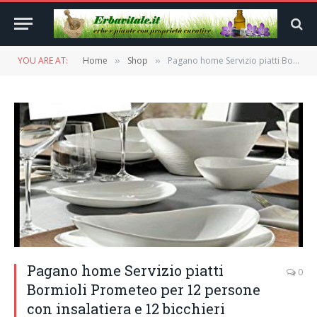
YOU ARE AT:
Home
Shop
Pagano home Servizio piatti Bormioli Prometeo per 12 persone con insalatiera e 12 bicchieri omaggio totale 49 pezzi
»
»
Pagano home Servizio piatti
0
Bormioli Prometeo per 12 persone
con insalatiera e 12 bicchieri