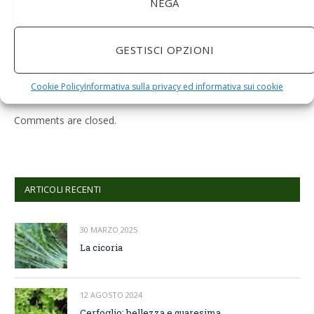
NEGA
BuoQua Estrattore di Succo Manuale per Le Erbe di
Grano Spremiagrumi in Acciaio Inox A Mano Erba di
GESTISCI OPZIONI
Grano Spremi Frutta Verdura Estrattore di Succo
Professionale
Cookie Policy
Informativa sulla privacy ed informativa sui cookie
Comments are closed.
ARTICOLI RECENTI
30 MARZO 2025
La cicoria
12 AGOSTO 2024
Cerfoglio: bellezza e quaresima