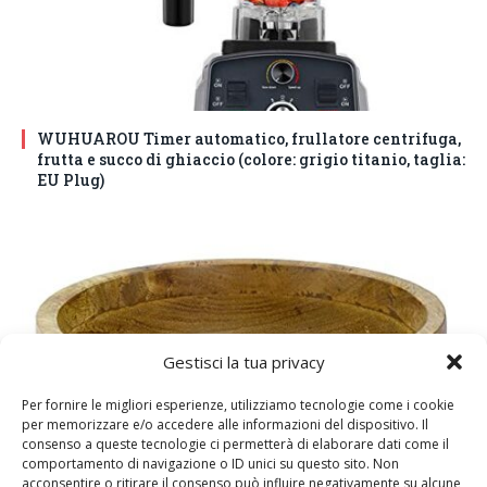
WUHUAROU Timer automatico, frullatore centrifuga,
frutta e succo di ghiaccio (colore: grigio titanio, taglia:
EU Plug)
Gestisci la tua privacy
Per fornire le migliori esperienze, utilizziamo tecnologie come i cookie
per memorizzare e/o accedere alle informazioni del dispositivo. Il
consenso a queste tecnologie ci permetterà di elaborare dati come il
comportamento di navigazione o ID unici su questo sito. Non
acconsentire o ritirare il consenso può influire negativamente su alcune
DM House Insalatiera grande in legno di mango, XXL,