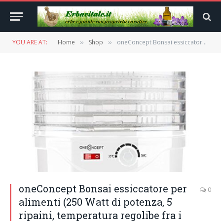
YOU ARE AT:
Home
Shop
oneConcept Bonsai essiccatore per alimenti (250 Watt di potenza, 5 ripaini, temperatura regolibe fra i 40°C e i 70°C, distribuzione omogenea del calore, bassi consumi) – bianco
»
»
oneConcept Bonsai essiccatore per
0
alimenti (250 Watt di potenza, 5
ripaini, temperatura regolibe fra i