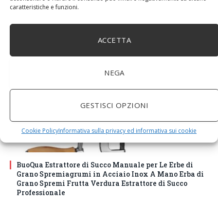
caratteristiche e funzioni.
24,5cm Ø x 9,5 cm di altezza, finitura a cera naturale
senza vernice artificiale. Fatto a mano, stile e design
unici.
ACCETTA
NEGA
GESTISCI OPZIONI
Cookie Policy
Informativa sulla privacy ed informativa sui cookie
BuoQua Estrattore di Succo Manuale per Le Erbe di
Grano Spremiagrumi in Acciaio Inox A Mano Erba di
Grano Spremi Frutta Verdura Estrattore di Succo
Professionale