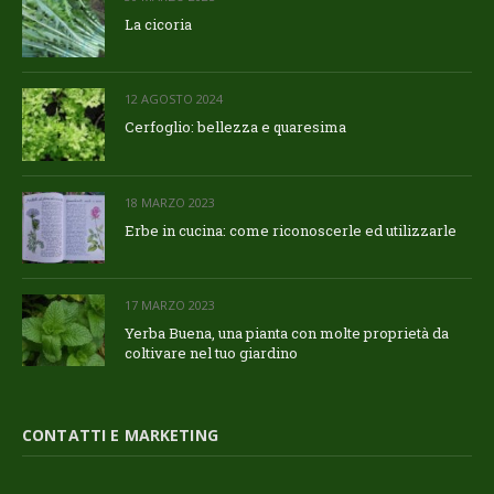
La cicoria
12 AGOSTO 2024
Cerfoglio: bellezza e quaresima
18 MARZO 2023
Erbe in cucina: come riconoscerle ed utilizzarle
17 MARZO 2023
Yerba Buena, una pianta con molte proprietà da
coltivare nel tuo giardino
CONTATTI E MARKETING