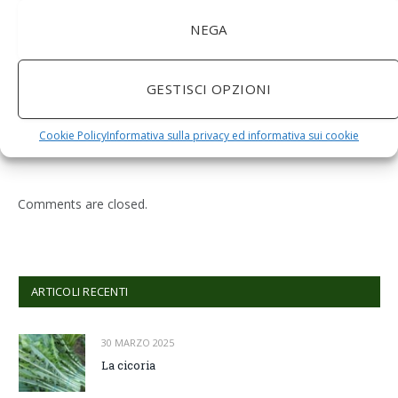
NEGA
GESTISCI OPZIONI
BuoQua Estrattore di Succo Manuale per Le Erbe di
Grano Spremiagrumi in Acciaio Inox A Mano Erba di
Grano Spremi Frutta Verdura Estrattore di Succo
Cookie Policy
Informativa sulla privacy ed informativa sui cookie
Professionale
Comments are closed.
ARTICOLI RECENTI
30 MARZO 2025
La cicoria