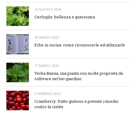
12 AGOSTO 2024
Cerfoglio: bellezza e quaresima
18 MARZO 2023
Erbe in cucina: come riconoscerle ed utilizzarle
17 MARZO 2023
Yerba Buena, una pianta con molte proprietà da
coltivare nel tuo giardino
5 FEBBRAIO 2023
Cramberry: frutto gustoso e potente rimedio
contro la cistite