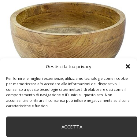
DM House Insalatiera grande in legno di mango, XXL,
Gestisci la tua privacy
24,5cm Ø x 9,5 cm di altezza, finitura a cera naturale
senza vernice artificiale. Fatto a mano, stile e design
Per fornire le migliori esperienze, utilizziamo tecnologie come i cookie
unici.
per memorizzare e/o accedere alle informazioni del dispositivo. Il
consenso a queste tecnologie ci permetterà di elaborare dati come il
comportamento di navigazione o ID unici su questo sito. Non
acconsentire o ritirare il consenso può influire negativamente su alcune
caratteristiche e funzioni.
ACCETTA