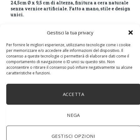
24,5cm Ø x 9,5 cm di altezza, finitura a cera naturale
senza vernice artificiale. Fatto a mano, stile e design
unici.
Gestisci la tua privacy
Per fornire le migliori esperienze, utilizziamo tecnologie come i cookie
per memorizzare e/o accedere alle informazioni del dispositivo. Il
consenso a queste tecnologie ci permetterà di elaborare dati come il
comportamento di navigazione o ID unici su questo sito. Non
acconsentire o ritirare il consenso può influire negativamente su alcune
caratteristiche e funzioni.
ACCETTA
BuoQua Estrattore di Succo Manuale per Le Erbe di
Grano Spremiagrumi in Acciaio Inox A Mano Erba di
Grano Spremi Frutta Verdura Estrattore di Succo
NEGA
Professionale
GESTISCI OPZIONI