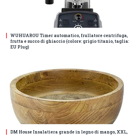
WUHUAROU Timer automatico, frullatore centrifuga,
frutta e succo di ghiaccio (colore: grigio titanio, taglia:
EU Plug)
DM House Insalatiera grande in legno di mango, XXL,