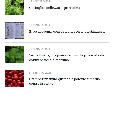
12 AGOSTO 2024
Cerfoglio: bellezza e quaresima
18 MARZO 2023
Erbe in cucina: come riconoscerle ed utilizzarle
17 MARZO 2023
Yerba Buena, una pianta con molte proprietà da
coltivare nel tuo giardino
5 FEBBRAIO 2023
Cramberry: frutto gustoso e potente rimedio
contro la cistite