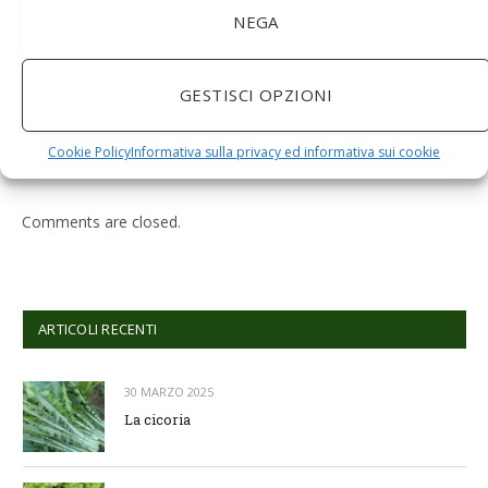
NEGA
BuoQua Estrattore di Succo Manuale per Le Erbe di
GESTISCI OPZIONI
Grano Spremiagrumi in Acciaio Inox A Mano Erba di
Grano Spremi Frutta Verdura Estrattore di Succo
Professionale
Cookie Policy
Informativa sulla privacy ed informativa sui cookie
Comments are closed.
ARTICOLI RECENTI
30 MARZO 2025
La cicoria