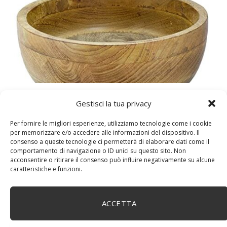
DM House Insalatiera grande in legno di mango, XXL,
Gestisci la tua privacy
24,5cm Ø x 9,5 cm di altezza, finitura a cera naturale
senza vernice artificiale. Fatto a mano, stile e design
Per fornire le migliori esperienze, utilizziamo tecnologie come i cookie
unici.
per memorizzare e/o accedere alle informazioni del dispositivo. Il
consenso a queste tecnologie ci permetterà di elaborare dati come il
comportamento di navigazione o ID unici su questo sito. Non
acconsentire o ritirare il consenso può influire negativamente su alcune
caratteristiche e funzioni.
ACCETTA