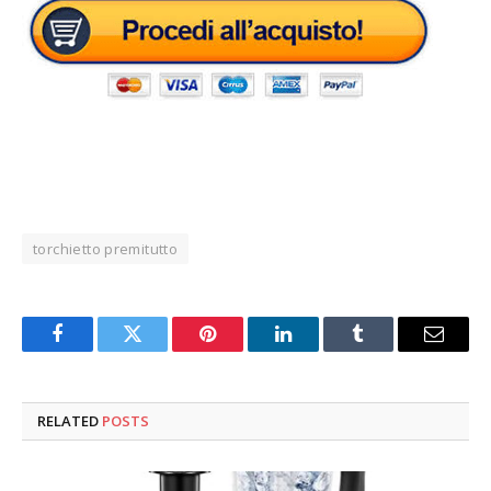
torchietto premitutto
Facebook
Twitter
Pinterest
LinkedIn
Tumblr
Email
RELATED
POSTS