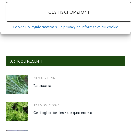
Grano Spremiagrumi in Acciaio Inox A Mano Erba di
Grano Spremi Frutta Verdura Estrattore di Succo
GESTISCI OPZIONI
Professionale
Cookie Policy
Informativa sulla privacy ed informativa sui cookie
Comments are closed.
ARTICOLI RECENTI
30 MARZO 2025
La cicoria
12 AGOSTO 2024
Cerfoglio: bellezza e quaresima