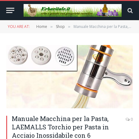
YOU ARE AT:
Home
Shop
Manuale Macchina per la Pasta, LAEMALLS Torchio per Pasta in Acciaio Inossidabile con 6 Template, utensile da cucina per noodles Torchietto Passatelli Schiacciapatate Juicer di Frutta e Verdura#4
»
»
Manuale Macchina per la Pasta,
0
LAEMALLS Torchio per Pasta in
Acciaio Inossidabile con 6