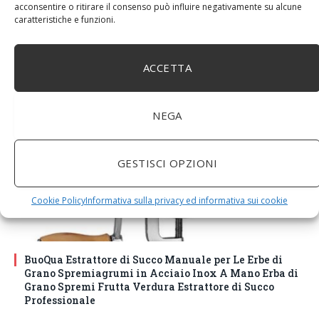
acconsentire o ritirare il consenso può influire negativamente su alcune
DM House Insalatiera grande in legno di mango, XXL,
caratteristiche e funzioni.
24,5cm Ø x 9,5 cm di altezza, finitura a cera naturale
senza vernice artificiale. Fatto a mano, stile e design
unici.
ACCETTA
NEGA
GESTISCI OPZIONI
Cookie Policy
Informativa sulla privacy ed informativa sui cookie
BuoQua Estrattore di Succo Manuale per Le Erbe di
Grano Spremiagrumi in Acciaio Inox A Mano Erba di
Grano Spremi Frutta Verdura Estrattore di Succo
Professionale