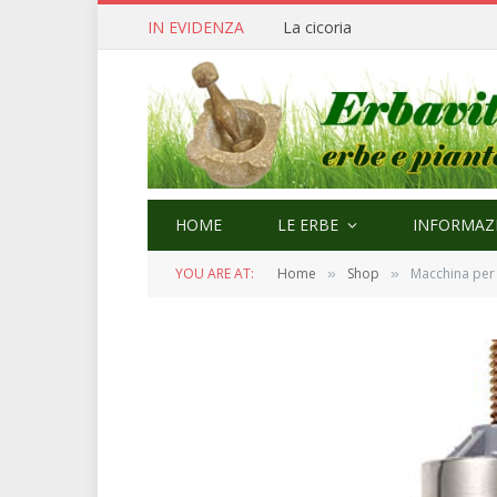
IN EVIDENZA
Cerfoglio: bellezza e quaresi
HOME
LE ERBE
INFORMAZI
YOU ARE AT:
Home
Shop
Macchina per la
»
»