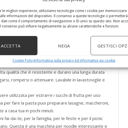
re le migliori esperienze, utilizziamo tecnologie come i cookie per memorizzare
alle informazioni del dispositivo. Il consenso a queste tecnologie ci permetterà
stampo che possono realizzare tagliolini di diverso
 dati come il comportamento di navigazione o ID unici su questo sito. Non acc
 tuoi pasta, questo utensile ti aiuta a tagliare la pasta
 il consenso può influire negativamente su alcune caratteristiche e funzioni.
zzaluna in pochissimi minuti.
ucina. 5 trafile per pasta intercambiabili offre un’ottima
ACCETTA
NEGA
GESTISCI OPZ
cile da pulire. Dopo aver terminato le tagliatelle,
pulire rapidamente la tagliatella.
Cookie Policy
Informativa sulla privacy ed informativa sui cookie
ker mirror-polishing di alta qualità ha un unico ed
 alta qualità che è resistente e durano una lunga durata
arsi, rompersi o attenuare. Lavabile in lavastoviglie e
ere utilizzata per estrarre i succhi di frutta per uso
a per fare la pasta puoi preparare lasagne, maccheroni,
e a casa tua in pochi minuti.
 fai-da-te, per la famiglia, per le feste e per il picnic
 a mano. Questa è una macchina per noodle interessante e