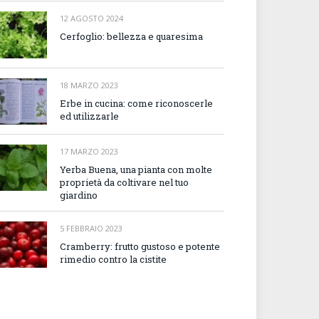
12 AGOSTO 2024
Cerfoglio: bellezza e quaresima
18 MARZO 2023
Erbe in cucina: come riconoscerle
ed utilizzarle
17 MARZO 2023
Yerba Buena, una pianta con molte
proprietà da coltivare nel tuo
giardino
5 FEBBRAIO 2023
Cramberry: frutto gustoso e potente
rimedio contro la cistite