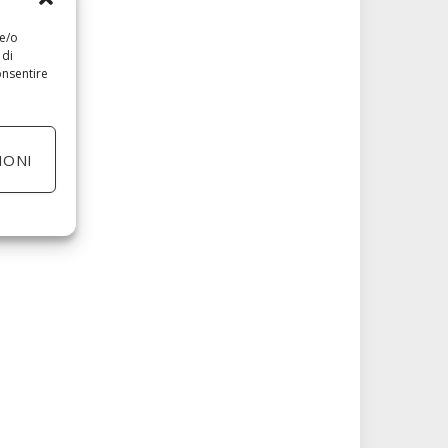
 e/o
 di
onsentire
IONI