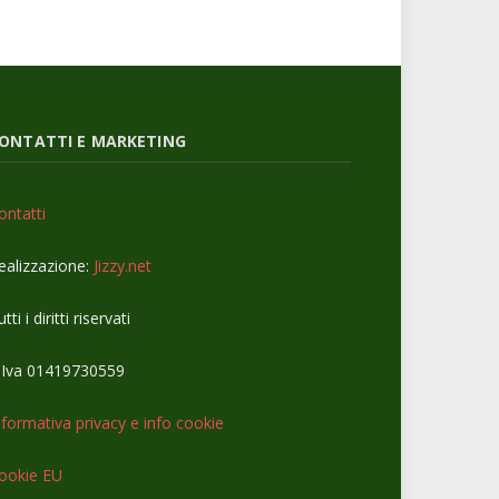
ONTATTI E MARKETING
ontatti
ealizzazione:
Jizzy.net
tti i diritti riservati
.Iva 01419730559
nformativa privacy e info cookie
ookie EU