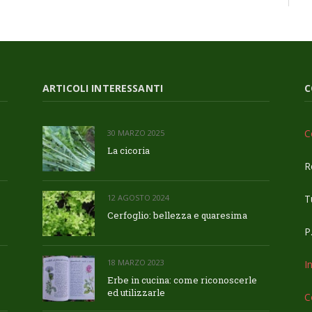
ARTICOLI INTERESSANTI
C
C
30 MARZO 2025
La cicoria
R
Tu
12 AGOSTO 2024
Cerfoglio: bellezza e quaresima
P
18 MARZO 2023
I
Erbe in cucina: come riconoscerle
ed utilizzarle
C