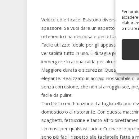
Per forni
accedere 
Veloce ed efficace: Esistono diverse teste di 
elaborare
spessore. Se vuoi dare un aspetto armonioso ai
o ritirare
ottenendo una deliziosa e perfetta forma a me
Facile utilizzo: Ideale per gli appassionati di c
versatilità tutto in uno. È di taglia piccola e fa
immergere in acqua calda per alcuni minuti per 
Maggiore durata e sicurezza: Questo ravioli Ma
elegante. Realizzato in acciaio inossidabile di
senza corrosione, che non si arrugginisce, pieg
facile da pulire.
Torchietto multifunzione: La tagliatella può ess
domestico o al ristorante. Con questa macchin
spaghetti, fettuccine e tanto altro direttament
Un must per qualsiasi cucina: Cucinare le opzioni
sono più facili rispetto alle tagliatelle fatte