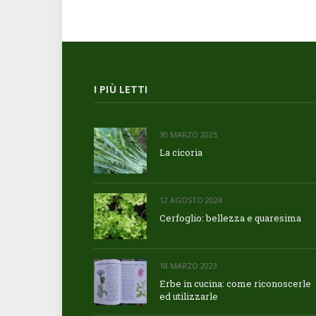
I PIÙ LETTI
30 MARZO 2025
La cicoria
12 AGOSTO 2024
Cerfoglio: bellezza e quaresima
18 MARZO 2023
Erbe in cucina: come riconoscerle
ed utilizzarle