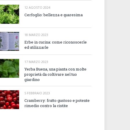
12 AGOSTO 2024
Cerfoglio: bellezza e quaresima
18 MARZO 2023
Erbe in cucina: come riconoscerle
ed utilizzarle
17 MARZO 2023
Yerba Buena, una pianta con molte
proprietà da coltivare nel tuo
giardino
5 FEBBRAIO 2023
Cramberry: frutto gustoso e potente
rimedio contro la cistite