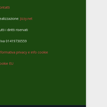
ontatti
ealizzazione:
Jizzy.net
tti i diritti riservati
.Iva 01419730559
nformativa privacy e info cookie
ookie EU