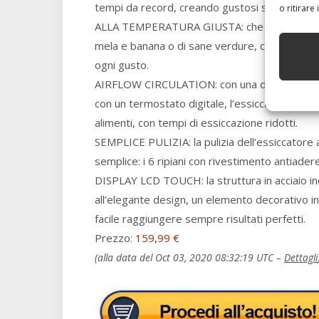
tempi da record, creando gustosi snack e ingr
o ritirare
ALLA TEMPERATURA GIUSTA: che si tratti di fr
mela e banana o di sane verdure, come pomodo
ogni gusto.
AIRFLOW CIRCULATION: con una diffusione del c
con un termostato digitale, l’essiccatore Flav
alimenti, con tempi di essiccazione ridotti.
SEMPLICE PULIZIA: la pulizia dell’essiccatore 
semplice: i 6 ripiani con rivestimento antiadere
DISPLAY LCD TOUCH: la struttura in acciaio ino
all’elegante design, un elemento decorativo in 
facile raggiungere sempre risultati perfetti.
Prezzo:
159,99 €
(alla data del Oct 03, 2020 08:32:19 UTC –
Dettagli