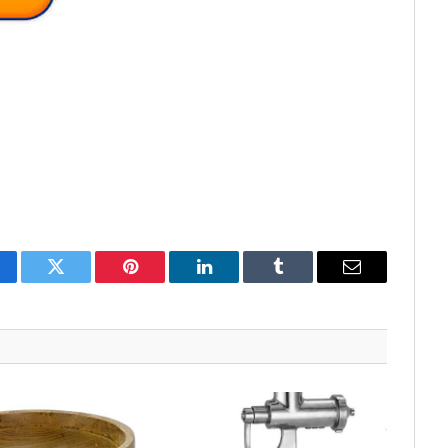
cebook
Twitter
Pinterest
LinkedIn
Tumblr
Email