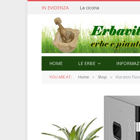
IN EVIDENZA
Cerfoglio: bellezza e quaresi
HOME
LE ERBE
INFORMAZI
YOU ARE AT:
Home
Shop
Klarstein Flavour 
»
»