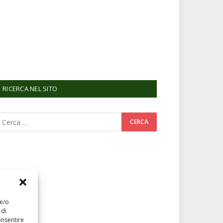
RICERCA NEL SITO
 e/o
 di
onsentire