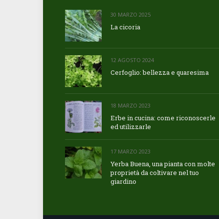
30 MARZO 2025
La cicoria
12 AGOSTO 2024
Cerfoglio: bellezza e quaresima
18 MARZO 2023
Erbe in cucina: come riconoscerle
ed utilizzarle
17 MARZO 2023
Yerba Buena, una pianta con molte
proprietà da coltivare nel tuo
giardino