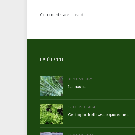
Comments are closed.
I PIÙ LETTI
30 MARZO 2025
La cicoria
12 AGOSTO 2024
Cerfoglio: bellezza e quaresima
18 MARZO 2023