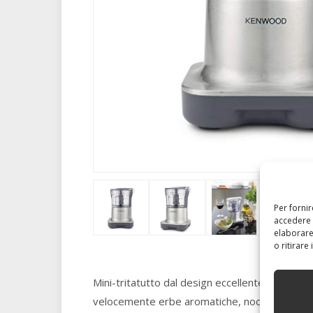
Per forni
accedere 
elaborare
o ritirare
Mini-tritatutto dal design eccellente, con il c
velocemente erbe aromatiche, noci e nocciole, p