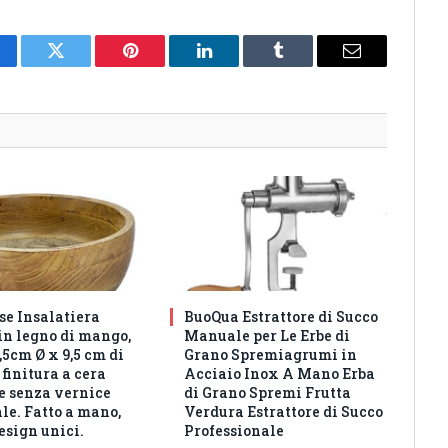
cebook
Twitter
Pinterest
LinkedIn
Tumblr
Email
e Insalatiera
BuoQua Estrattore di Succo
in legno di mango,
Manuale per Le Erbe di
5cm Ø x 9,5 cm di
Grano Spremiagrumi in
 finitura a cera
Acciaio Inox A Mano Erba
e senza vernice
di Grano Spremi Frutta
ale. Fatto a mano,
Verdura Estrattore di Succo
design unici.
Professionale