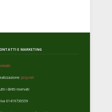
ONTATTI E MARKETING
ontatti
ealizzazione:
Jizzy.net
tti i diritti riservati
.Iva 01419730559