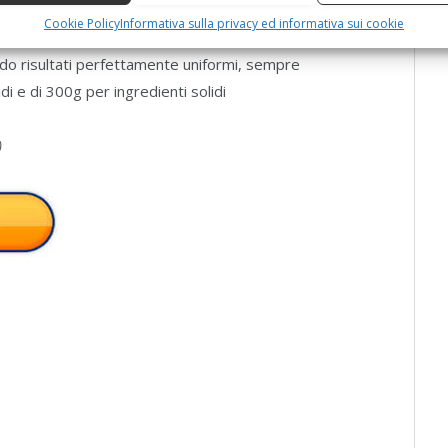
di pappe per bambini
Cookie Policy
Informativa sulla privacy ed informativa sui cookie
attro lame in acciaio inox lavora due volte più
do risultati perfettamente uniformi, sempre
di e di 300g per ingredienti solidi
)