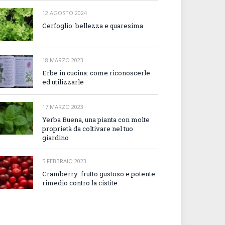
12 AGOSTO 2024
Cerfoglio: bellezza e quaresima
18 MARZO 2023
Erbe in cucina: come riconoscerle
ed utilizzarle
17 MARZO 2023
Yerba Buena, una pianta con molte
proprietà da coltivare nel tuo
giardino
5 FEBBRAIO 2023
Cramberry: frutto gustoso e potente
rimedio contro la cistite