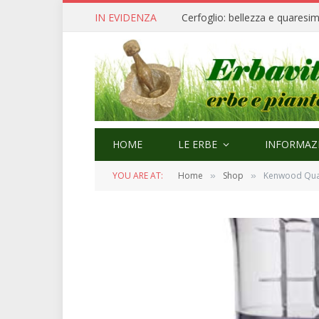
IN EVIDENZA
Cerfoglio: bellezza e quaresi
HOME
LE ERBE
INFORMAZI
YOU ARE AT:
Home
Shop
Kenwood Quad 
»
»