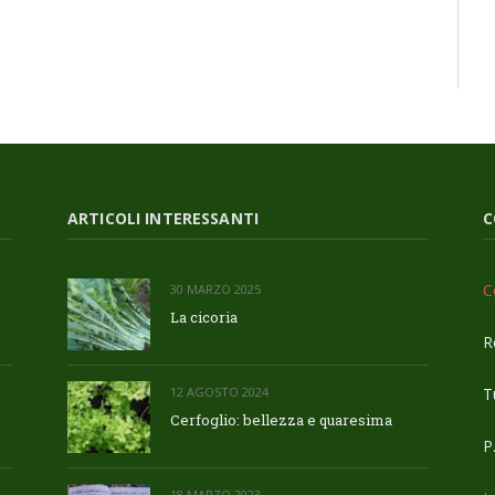
ARTICOLI INTERESSANTI
C
C
30 MARZO 2025
La cicoria
R
Tu
12 AGOSTO 2024
Cerfoglio: bellezza e quaresima
P
18 MARZO 2023