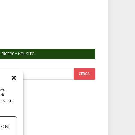
RICERCA NEL SITO
 e/o
 di
onsentire
IONI