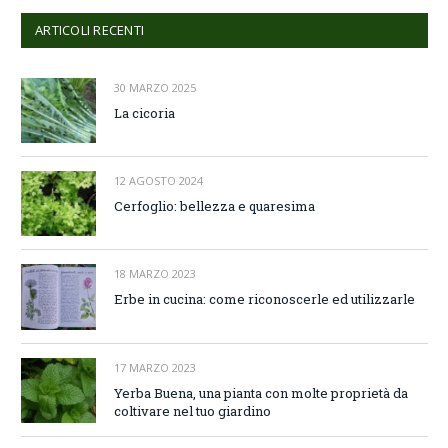
ARTICOLI RECENTI
30 MARZO 2025
La cicoria
12 AGOSTO 2024
Cerfoglio: bellezza e quaresima
18 MARZO 2023
Erbe in cucina: come riconoscerle ed utilizzarle
17 MARZO 2023
Yerba Buena, una pianta con molte proprietà da
coltivare nel tuo giardino