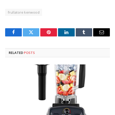
frullatore kenwood
Facebook
Twitter
Pinterest
LinkedIn
Tumblr
Email
RELATED
POSTS