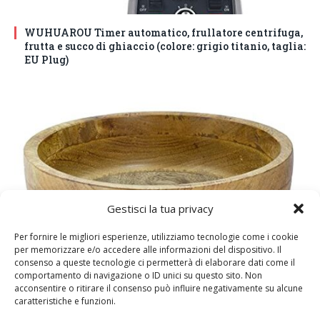
WUHUAROU Timer automatico, frullatore centrifuga,
frutta e succo di ghiaccio (colore: grigio titanio, taglia:
EU Plug)
Gestisci la tua privacy
Per fornire le migliori esperienze, utilizziamo tecnologie come i cookie
per memorizzare e/o accedere alle informazioni del dispositivo. Il
DM House Insalatiera grande in legno di mango, XXL,
consenso a queste tecnologie ci permetterà di elaborare dati come il
24,5cm Ø x 9,5 cm di altezza, finitura a cera naturale
comportamento di navigazione o ID unici su questo sito. Non
senza vernice artificiale. Fatto a mano, stile e design
acconsentire o ritirare il consenso può influire negativamente su alcune
caratteristiche e funzioni.
unici.