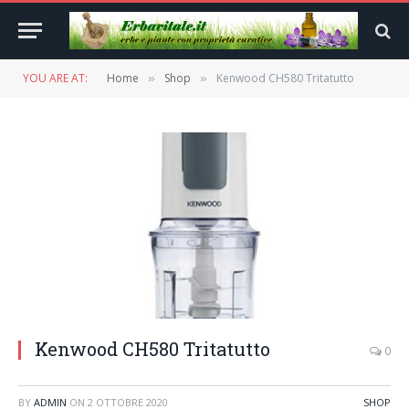
YOU ARE AT:
Home
Shop
Kenwood CH580 Tritatutto
»
»
Kenwood CH580 Tritatutto
0
BY
ADMIN
ON
2 OTTOBRE 2020
SHOP