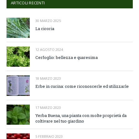
ARTICOLI RECENTI
30 MARZO 2025
La cicoria
12 AGOSTO 2024
Cerfoglio: bellezza e quaresima
18 MARZO 2023
Erbe in cucina: come riconoscerle ed utilizzarle
17 MARZO 2023
Yerba Buena, una pianta con molte proprietà da
coltivare nel tuo giardino
5 FEBBRAIO 2023