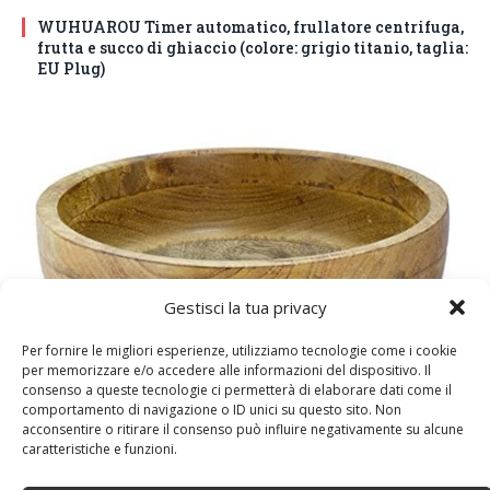
WUHUAROU Timer automatico, frullatore centrifuga,
frutta e succo di ghiaccio (colore: grigio titanio, taglia:
EU Plug)
Gestisci la tua privacy
Per fornire le migliori esperienze, utilizziamo tecnologie come i cookie
per memorizzare e/o accedere alle informazioni del dispositivo. Il
DM House Insalatiera grande in legno di mango, XXL,
consenso a queste tecnologie ci permetterà di elaborare dati come il
24,5cm Ø x 9,5 cm di altezza, finitura a cera naturale
comportamento di navigazione o ID unici su questo sito. Non
senza vernice artificiale. Fatto a mano, stile e design
acconsentire o ritirare il consenso può influire negativamente su alcune
unici.
caratteristiche e funzioni.