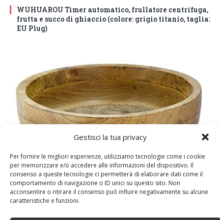
WUHUAROU Timer automatico, frullatore centrifuga,
frutta e succo di ghiaccio (colore: grigio titanio, taglia:
EU Plug)
Gestisci la tua privacy
Per fornire le migliori esperienze, utilizziamo tecnologie come i cookie
per memorizzare e/o accedere alle informazioni del dispositivo. Il
DM House Insalatiera grande in legno di mango, XXL,
consenso a queste tecnologie ci permetterà di elaborare dati come il
24,5cm Ø x 9,5 cm di altezza, finitura a cera naturale
comportamento di navigazione o ID unici su questo sito. Non
senza vernice artificiale. Fatto a mano, stile e design
acconsentire o ritirare il consenso può influire negativamente su alcune
unici.
caratteristiche e funzioni.