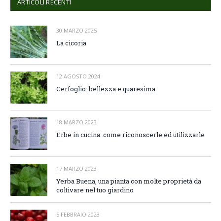
ARTICOLI RECENTI
30 MARZO 2025
La cicoria
12 AGOSTO 2024
Cerfoglio: bellezza e quaresima
18 MARZO 2023
Erbe in cucina: come riconoscerle ed utilizzarle
17 MARZO 2023
Yerba Buena, una pianta con molte proprietà da
coltivare nel tuo giardino
5 FEBBRAIO 2023