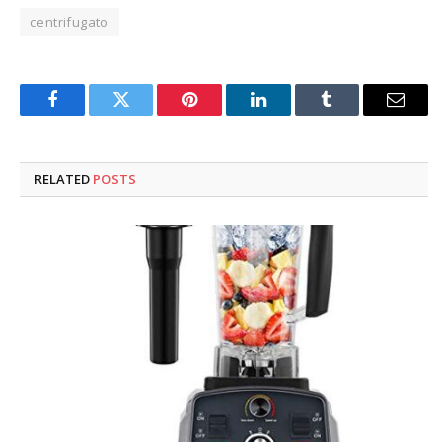
centrifugato
Facebook
Twitter
Pinterest
LinkedIn
Tumblr
Email
RELATED
POSTS