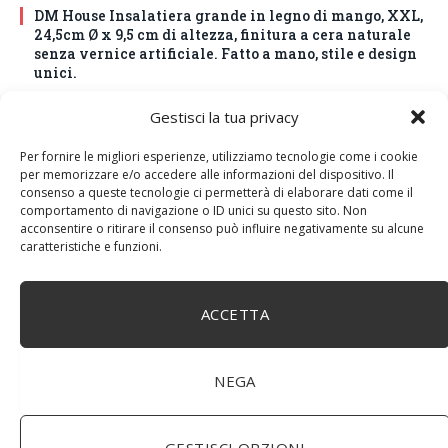
DM House Insalatiera grande in legno di mango, XXL,
24,5cm Ø x 9,5 cm di altezza, finitura a cera naturale
senza vernice artificiale. Fatto a mano, stile e design
unici.
Gestisci la tua privacy
Per fornire le migliori esperienze, utilizziamo tecnologie come i cookie
per memorizzare e/o accedere alle informazioni del dispositivo. Il
consenso a queste tecnologie ci permetterà di elaborare dati come il
comportamento di navigazione o ID unici su questo sito. Non
acconsentire o ritirare il consenso può influire negativamente su alcune
caratteristiche e funzioni.
ACCETTA
BuoQua Estrattore di Succo Manuale per Le Erbe di
Grano Spremiagrumi in Acciaio Inox A Mano Erba di
NEGA
Grano Spremi Frutta Verdura Estrattore di Succo
Professionale