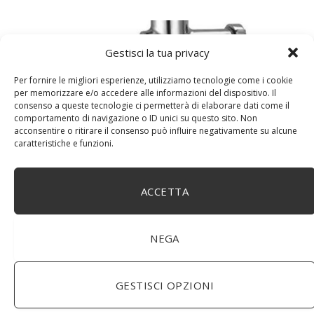
Gestisci la tua privacy
Per fornire le migliori esperienze, utilizziamo tecnologie come i cookie
per memorizzare e/o accedere alle informazioni del dispositivo. Il
consenso a queste tecnologie ci permetterà di elaborare dati come il
comportamento di navigazione o ID unici su questo sito. Non
acconsentire o ritirare il consenso può influire negativamente su alcune
caratteristiche e funzioni.
BuoQua Estrattore di Succo Manuale per Le Erbe di
ACCETTA
Grano Spremiagrumi in Acciaio Inox A Mano Erba di
Grano Spremi Frutta Verdura Estrattore di Succo
Professionale
NEGA
Comments are closed.
GESTISCI OPZIONI