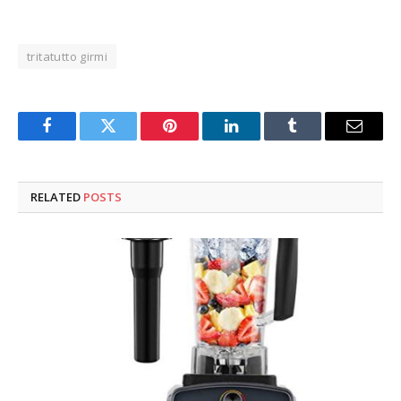
tritatutto girmi
Facebook
Twitter
Pinterest
LinkedIn
Tumblr
Email
RELATED
POSTS