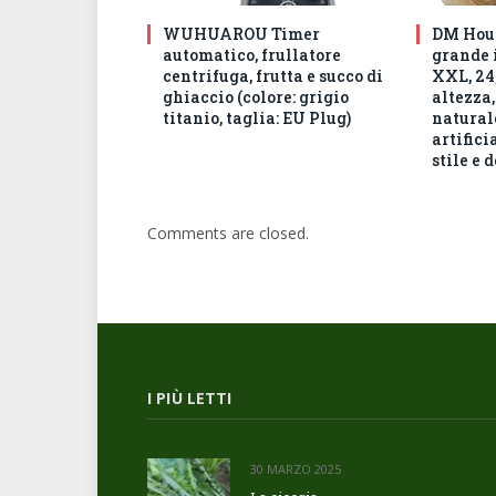
WUHUAROU Timer
DM Hous
automatico, frullatore
grande 
centrifuga, frutta e succo di
XXL, 24,
ghiaccio (colore: grigio
altezza,
titanio, taglia: EU Plug)
natural
artifici
stile e 
Comments are closed.
I PIÙ LETTI
30 MARZO 2025