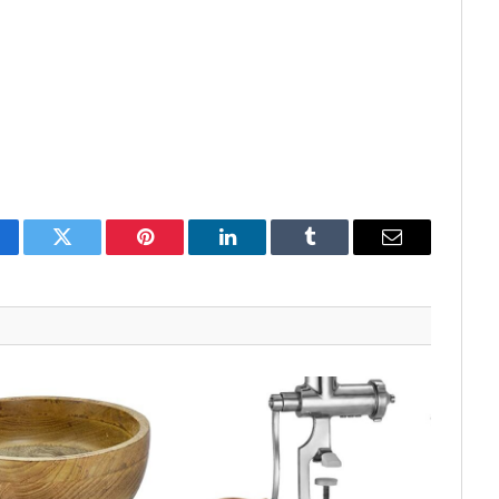
cebook
Twitter
Pinterest
LinkedIn
Tumblr
Email