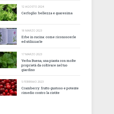
12 AGOSTO 2024
Cerfoglio: bellezza e quaresima
18 MARZO 2023
Erbe in cucina: come riconoscerle
ed utilizzarle
17 MARZO 2023
Yerba Buena, una pianta con molte
proprietà da coltivare nel tuo
giardino
5 FEBBRAIO 2023
Cramberry: frutto gustoso e potente
rimedio contro la cistite