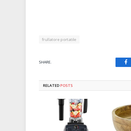
frullatore portatile
SHARE.
Fa
RELATED
POSTS