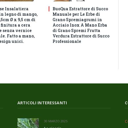
e Insalatiera
BuoQua Estrattore di Succo
in legno di mango,
Manuale per Le Erbe di
5cm Ø x 9,5 cm di
Grano Spremiagrumi in
 finitura a cera
Acciaio Inox A Mano Erba
e senza vernice
di Grano Spremi Frutta
ale. Fatto a mano,
Verdura Estrattore di Succo
design unici.
Professionale
ARTICOLI INTERESSANTI
C
C
30 MARZO 2025