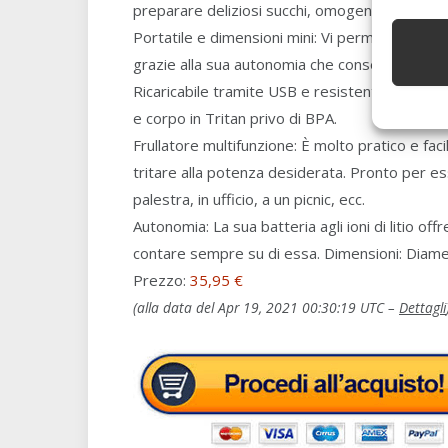
preparare deliziosi succhi, omogenizzati, cock
Portatile e dimensioni mini: Vi permette di r
grazie alla sua autonomia che consente fino a 6
Ricaricabile tramite USB e resistente: Realizzat
e corpo in Tritan privo di BPA.
Frullatore multifunzione: È molto pratico e facil
tritare alla potenza desiderata. Pronto per e
palestra, in ufficio, a un picnic, ecc.
Autonomia: La sua batteria agli ioni di litio of
contare sempre su di essa. Dimensioni: Diame
Prezzo:
35,95 €
(alla data del Apr 19, 2021 00:30:19 UTC –
Dettagli