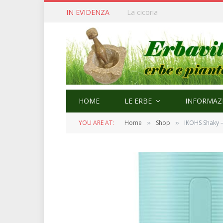
IN EVIDENZA
Cerfoglio: bellezza e quaresi
HOME
LE ERBE
INFORMAZI
YOU ARE AT:
Home
Shop
IKOHS Shaky – 
»
»