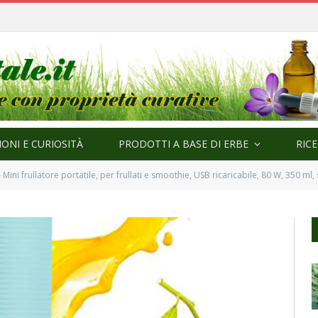
ma
ONI E CURIOSITÀ
PRODOTTI A BASE DI ERBE
RIC
Mini frullatore portatile, per frullati e smoothie, USB ricaricabile, 80 W, 350 ml,