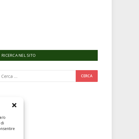
RICERCA NEL SITO
 e/o
 di
onsentire