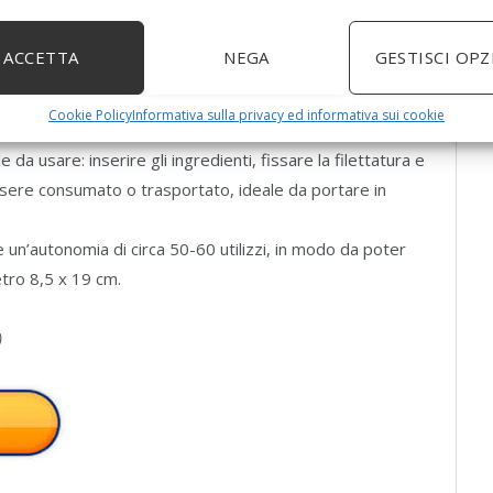
tail, smoothie.
iporlo praticamente ovunque, portarlo con voi ovunque
ACCETTA
NEGA
GESTISCI OPZ
0 utilizzi per carica.
o con materiali resistenti e duraturi, lame in acciaio inox
Cookie Policy
Informativa sulla privacy ed informativa sui cookie
e da usare: inserire gli ingredienti, fissare la filettatura e
ssere consumato o trasportato, ideale da portare in
fre un’autonomia di circa 50-60 utilizzi, in modo da poter
tro 8,5 x 19 cm.
)