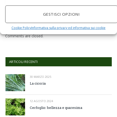
BuoQua Estrattore di Succo Manuale per Le Erbe di
Grano Spremiagrumi in Acciaio Inox A Mano Erba di
Grano Spremi Frutta Verdura Estrattore di Succo
GESTISCI OPZIONI
Professionale
Cookie Policy
Informativa sulla privacy ed informativa sui cookie
Comments are closed.
ARTICOLI RECENTI
30 MARZO 2025
La cicoria
12 AGOSTO 2024
Cerfoglio: bellezza e quaresima