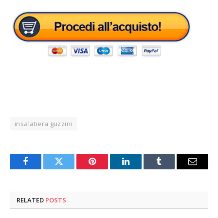
insalatiera guzzini
Facebook
Twitter
Pinterest
LinkedIn
Tumblr
Email
RELATED
POSTS