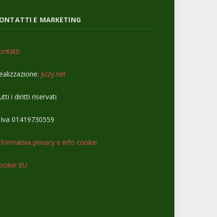
ONTATTI E MARKETING
ontatti
ealizzazione:
Jizzy.net
tti i diritti riservati
.Iva 01419730559
nformativa privacy e info cookie
ookie EU