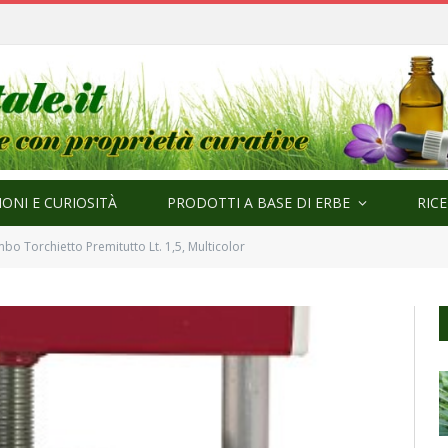
ma
ONI E CURIOSITÀ
PRODOTTI A BASE DI ERBE
RIC
o Torchietto Premitutto Lt. 1,5, Multicolor