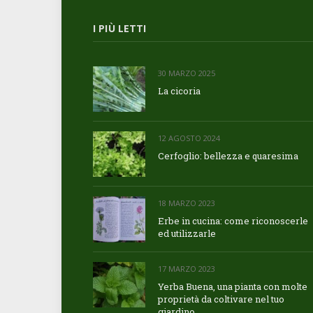
I PIÙ LETTI
30 MARZO 2025
La cicoria
12 AGOSTO 2024
Cerfoglio: bellezza e quaresima
18 MARZO 2023
Erbe in cucina: come riconoscerle
ed utilizzarle
17 MARZO 2023
Yerba Buena, una pianta con molte
proprietà da coltivare nel tuo
giardino