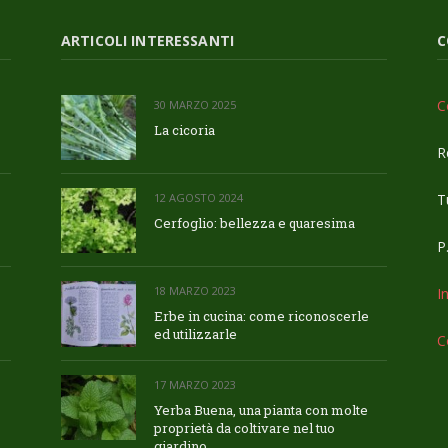
ARTICOLI INTERESSANTI
C
C
30 MARZO 2025
La cicoria
R
Tu
12 AGOSTO 2024
Cerfoglio: bellezza e quaresima
P
18 MARZO 2023
I
Erbe in cucina: come riconoscerle
ed utilizzarle
C
17 MARZO 2023
Yerba Buena, una pianta con molte
proprietà da coltivare nel tuo
giardino