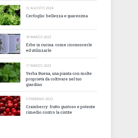
12 AGOSTO 2024
Cerfoglio: bellezza e quaresima
18 MARZO 2023
Erbe in cucina: come riconoscerle
ed utilizzarle
17 MARZO 2023
Yerba Buena, una pianta con molte
proprietà da coltivare nel tuo
giardino
5 FEBBRAIO 2023
Cramberry: frutto gustoso e potente
rimedio contro la cistite