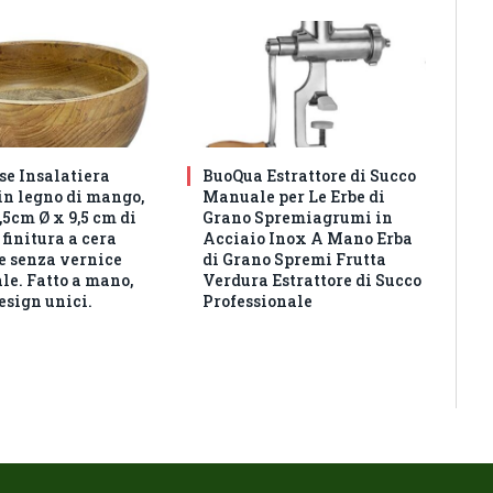
e Insalatiera
BuoQua Estrattore di Succo
in legno di mango,
Manuale per Le Erbe di
5cm Ø x 9,5 cm di
Grano Spremiagrumi in
 finitura a cera
Acciaio Inox A Mano Erba
e senza vernice
di Grano Spremi Frutta
ale. Fatto a mano,
Verdura Estrattore di Succo
design unici.
Professionale