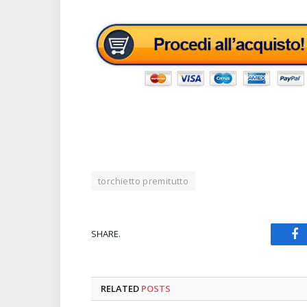
torchietto premitutto
SHARE.
Fa
RELATED
POSTS