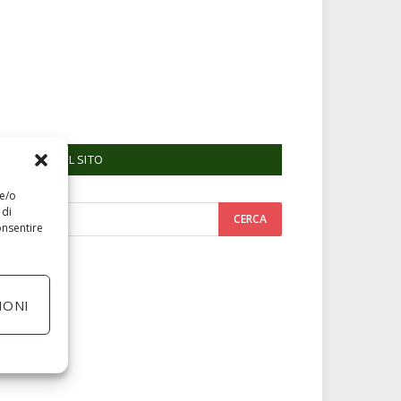
RICERCA NEL SITO
 e/o
 di
onsentire
IONI