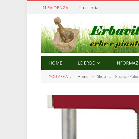
IN EVIDENZA
Cerfoglio: bellezza e quaresi
HOME
LE ERBE
INFORMAZI
YOU ARE AT:
Home
Shop
Gruppo Palumb
»
»