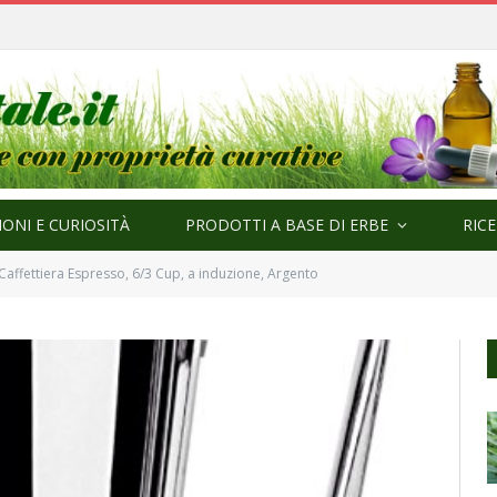
ma
ONI E CURIOSITÀ
PRODOTTI A BASE DI ERBE
RIC
 Caffettiera Espresso, 6/3 Cup, a induzione, Argento