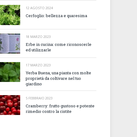
12 AGOSTO 2024
Cerfoglio: bellezza e quaresima
18 MARZO 2023
Erbe in cucina: come riconoscerle
ed utilizzarle
17 MARZO 2023
Yerba Buena, una pianta con molte
proprietà da coltivare nel tuo
giardino
5 FEBBRAIO 2023
Cramberry: frutto gustoso e potente
rimedio contro la cistite