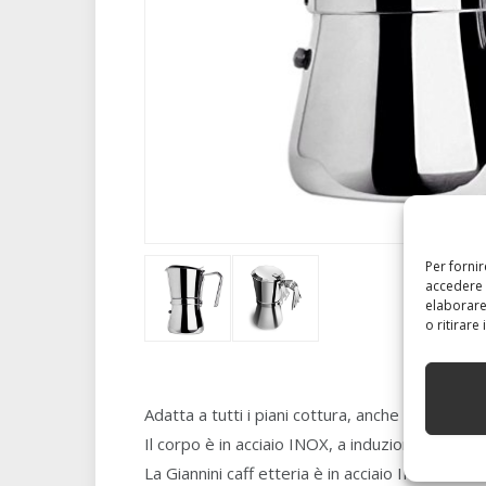
Per forni
accedere 
elaborare
o ritirare
Adatta a tutti i piani cottura, anche a induzion
Il corpo è in acciaio INOX, a induzione e lavast
La Giannini caff etteria è in acciaio INOX lucid