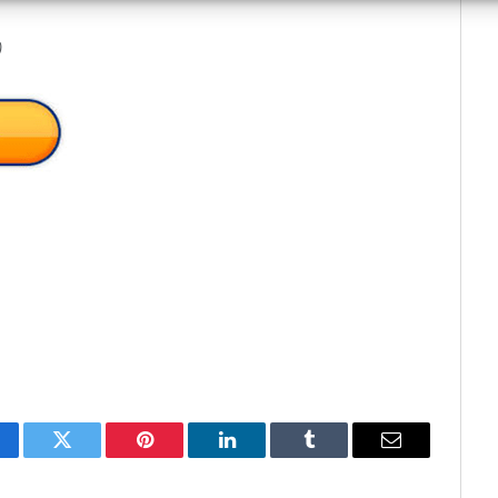
)
cebook
Twitter
Pinterest
LinkedIn
Tumblr
Email