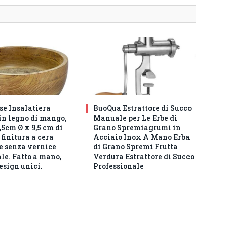
e Insalatiera
BuoQua Estrattore di Succo
in legno di mango,
Manuale per Le Erbe di
5cm Ø x 9,5 cm di
Grano Spremiagrumi in
 finitura a cera
Acciaio Inox A Mano Erba
e senza vernice
di Grano Spremi Frutta
ale. Fatto a mano,
Verdura Estrattore di Succo
design unici.
Professionale