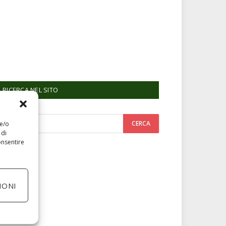
RICERCA NEL SITO
 e/o
 di
onsentire
IONI