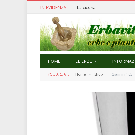
IN EVIDENZA
Cerfoglio: bellezza e quaresi
HOME
LE ERBE
INFORMAZI
YOU ARE AT:
Home
Shop
Giannini 103I
»
»