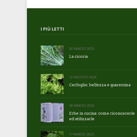
I PIÙ LETTI
30 MARZO 2025
La cicoria
12 AGOSTO 2024
Cerfoglio: bellezza e quaresima
18 MARZO 2023
Erbe in cucina: come riconoscerle
ed utilizzarle
17 MARZO 2023