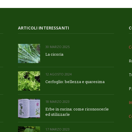
ARTICOLI INTERESSANTI
C
C
30 MARZO 2025
La cicoria
R
Tu
12 AGOSTO 2024
Cerfoglio: bellezza e quaresima
P
18 MARZO 2023
I
Erbe in cucina: come riconoscerle
ed utilizzarle
C
17 MARZO 2023