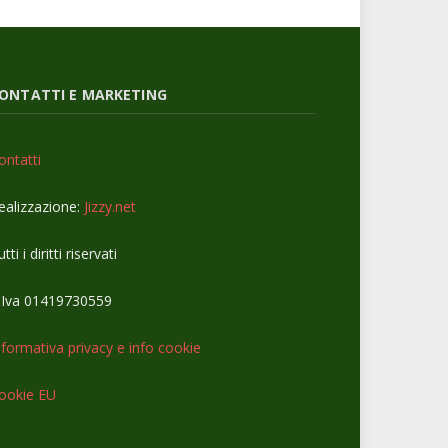
ONTATTI E MARKETING
ontatti
ealizzazione:
Jizzy.net
tti i diritti riservati
.Iva 01419730559
nformativa privacy e info cookie
ookie EU