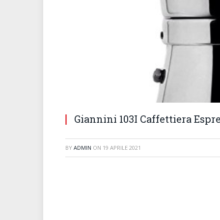
Giannini 103I Caffettiera Espr
BY
ADMIN
ON
19 APRILE 2021