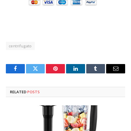
centrifugato
Facebook
Twitter
Pinterest
LinkedIn
Tumblr
Email
RELATED
POSTS