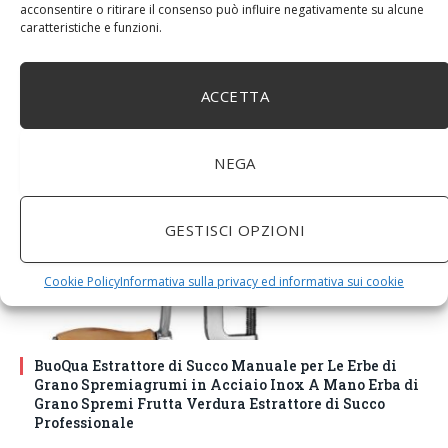
acconsentire o ritirare il consenso può influire negativamente su alcune
DM House Insalatiera grande in legno di mango, XXL,
caratteristiche e funzioni.
24,5cm Ø x 9,5 cm di altezza, finitura a cera naturale
senza vernice artificiale. Fatto a mano, stile e design
unici.
ACCETTA
NEGA
GESTISCI OPZIONI
Cookie Policy
Informativa sulla privacy ed informativa sui cookie
BuoQua Estrattore di Succo Manuale per Le Erbe di
Grano Spremiagrumi in Acciaio Inox A Mano Erba di
Grano Spremi Frutta Verdura Estrattore di Succo
Professionale