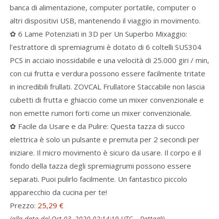
banca di alimentazione, computer portatile, computer o
altri dispositivi USB, mantenendo il viaggio in movimento.
✿ 6 Lame Potenziati in 3D per Un Superbo Mixaggio:
l’estrattore di spremiagrumi è dotato di 6 coltelli SUS304
PCS in acciaio inossidabile e una velocità di 25.000 giri / min,
con cui frutta e verdura possono essere facilmente tritate
in incredibili frullati. ZOVCAL Frullatore Staccabile non lascia
cubetti di frutta e ghiaccio come un mixer convenzionale e
non emette rumori forti come un mixer convenzionale.
✿ Facile da Usare e da Pulire: Questa tazza di succo
elettrica è solo un pulsante e premuta per 2 secondi per
iniziare. Il micro movimento è sicuro da usare. Il corpo e il
fondo della tazza degli spremiagrumi possono essere
separati. Puoi pulirlo facilmente. Un fantastico piccolo
apparecchio da cucina per te!
Prezzo:
25,29 €
(alla data del Oct 03, 2020 02:14:19 UTC –
Dettagli
)