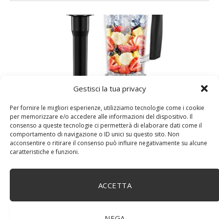
Gestisci la tua privacy
Per fornire le migliori esperienze, utilizziamo tecnologie come i cookie
per memorizzare e/o accedere alle informazioni del dispositivo. Il
consenso a queste tecnologie ci permetterà di elaborare dati come il
WUHUAROU Timer automatico, frullatore centrifuga,
comportamento di navigazione o ID unici su questo sito. Non
frutta e succo di ghiaccio (colore: grigio titanio, taglia:
acconsentire o ritirare il consenso può influire negativamente su alcune
EU Plug)
caratteristiche e funzioni.
ACCETTA
NEGA