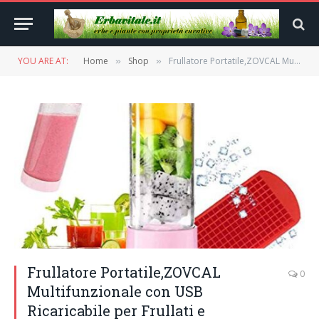
YOU ARE AT:
Home
Shop
Frullatore Portatile,ZOVCAL Multifunzionale con USB Ricaricabile per Frullati e Frappe,Più Forte e Più Veloce con 6 Lame in Acciaio Inossidabile Frullatore Piccolo Portatile Personale(FDA BPA Gratis)
»
»
Frullatore Portatile,ZOVCAL
0
Multifunzionale con USB
Ricaricabile per Frullati e