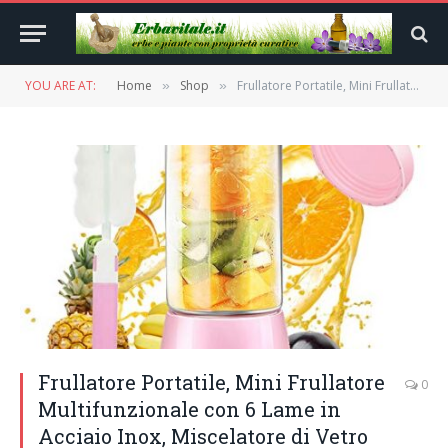
YOU ARE AT:
Home
Shop
Frullatore Portatile, Mini Frullatore Multifunzionale con 6 Lame in Acciaio Inox, Miscelatore di Vetro Elettrico 450ml con USB Ricaricabile per Frullati, Frappe, Frutta e Verdura
»
»
Frullatore Portatile, Mini Frullatore
0
Multifunzionale con 6 Lame in
Acciaio Inox, Miscelatore di Vetro