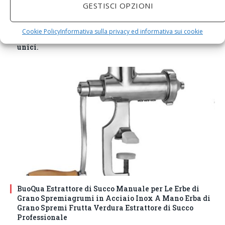
GESTISCI OPZIONI
DM House Insalatiera grande in legno di mango, XXL,
24,5cm Ø x 9,5 cm di altezza, finitura a cera naturale
Cookie Policy
Informativa sulla privacy ed informativa sui cookie
senza vernice artificiale. Fatto a mano, stile e design
unici.
BuoQua Estrattore di Succo Manuale per Le Erbe di
Grano Spremiagrumi in Acciaio Inox A Mano Erba di
Grano Spremi Frutta Verdura Estrattore di Succo
Professionale