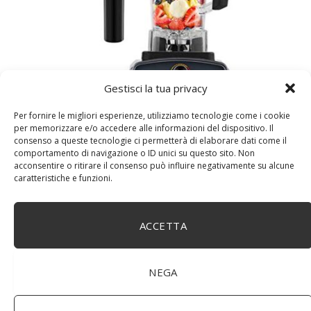
Gestisci la tua privacy
WUHUAROU Timer automatico, frullatore centrifuga,
Per fornire le migliori esperienze, utilizziamo tecnologie come i cookie
frutta e succo di ghiaccio (colore: grigio titanio, taglia:
per memorizzare e/o accedere alle informazioni del dispositivo. Il
EU Plug)
consenso a queste tecnologie ci permetterà di elaborare dati come il
comportamento di navigazione o ID unici su questo sito. Non
acconsentire o ritirare il consenso può influire negativamente su alcune
caratteristiche e funzioni.
ACCETTA
NEGA