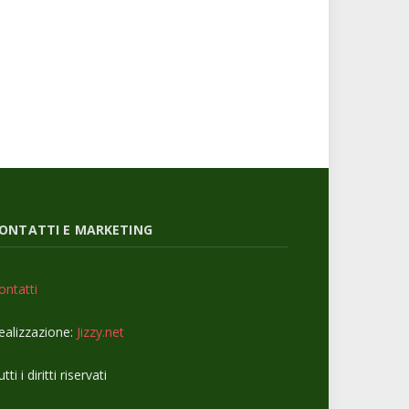
ONTATTI E MARKETING
ontatti
ealizzazione:
Jizzy.net
tti i diritti riservati