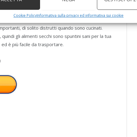
parare spuntini sani per la tua famiglia.
uccheri tendono di essere più concentrati, dando al cibo un
Cookie Policy
Informativa sulla privacy ed informativa sui cookie
portanti, di solito distrutti quando sono cucinati.
quindi gli alimenti secchi sono spuntini sani per la tua
go ed è più facile da trasportare.
)