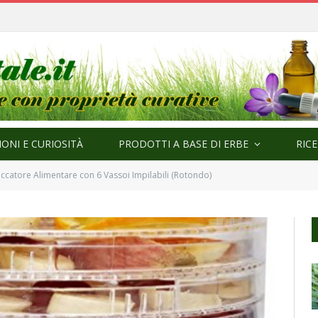
ma
ONI E CURIOSITÀ
PRODOTTI A BASE DI ERBE
RIC
siccatore Alimentare con 6 Vassoi Impilabili (Rotondo)