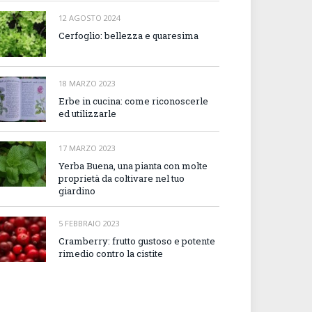
12 AGOSTO 2024
Cerfoglio: bellezza e quaresima
18 MARZO 2023
Erbe in cucina: come riconoscerle
ed utilizzarle
17 MARZO 2023
Yerba Buena, una pianta con molte
proprietà da coltivare nel tuo
giardino
5 FEBBRAIO 2023
Cramberry: frutto gustoso e potente
rimedio contro la cistite