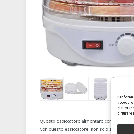
Per forni
accedere 
elaborare
o ritirare
Questo essiccatore alimentare con 6 vassoi sa
Con questo essiccatore, non solo sarai capace 