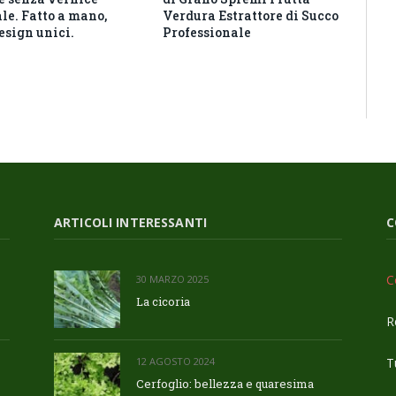
ale. Fatto a mano,
Verdura Estrattore di Succo
design unici.
Professionale
ARTICOLI INTERESSANTI
C
C
30 MARZO 2025
La cicoria
R
Tu
12 AGOSTO 2024
Cerfoglio: bellezza e quaresima