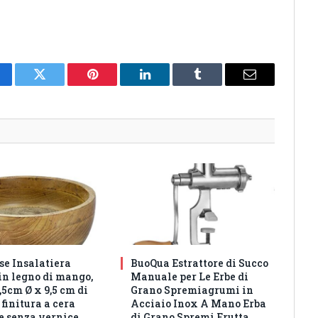
cebook
Twitter
Pinterest
LinkedIn
Tumblr
Email
e Insalatiera
BuoQua Estrattore di Succo
in legno di mango,
Manuale per Le Erbe di
5cm Ø x 9,5 cm di
Grano Spremiagrumi in
 finitura a cera
Acciaio Inox A Mano Erba
e senza vernice
di Grano Spremi Frutta