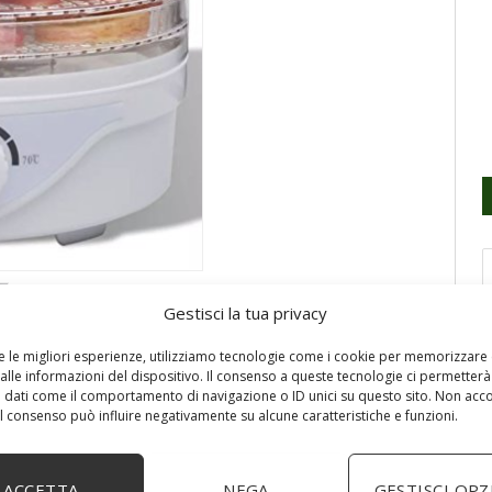
Gestisci la tua privacy
re le migliori esperienze, utilizziamo tecnologie come i cookie per memorizzare
alle informazioni del dispositivo. Il consenso a queste tecnologie ci permetterà
 dati come il comportamento di navigazione o ID unici su questo sito. Non acc
 il consenso può influire negativamente su alcune caratteristiche e funzioni.
rà un grande acquisto per la tua cucina.
di seccare con facilità una grande varietà di alimenti,
ACCETTA
NEGA
GESTISCI OPZ