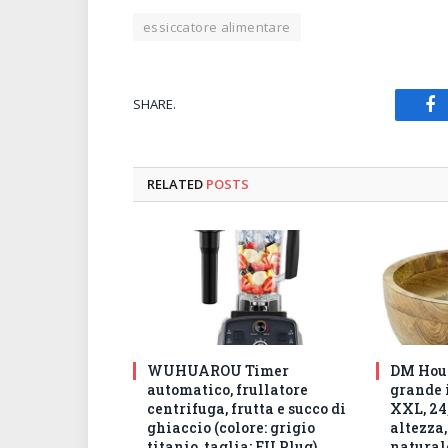
essiccatore alimentare
SHARE.
Fa
RELATED
POSTS
WUHUAROU Timer
DM Hous
automatico, frullatore
grande 
centrifuga, frutta e succo di
XXL, 24,
ghiaccio (colore: grigio
altezza,
titanio, taglia: EU Plug)
natural