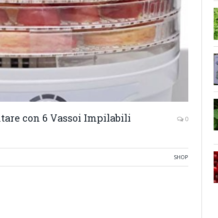
tare con 6 Vassoi Impilabili
0
SHOP