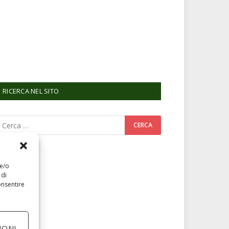
RICERCA NEL SITO
 e/o
 di
onsentire
IONI