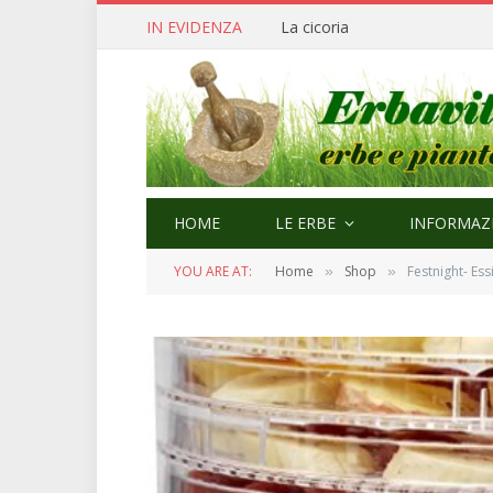
IN EVIDENZA
Cerfoglio: bellezza e quaresi
HOME
LE ERBE
INFORMAZI
YOU ARE AT:
Home
Shop
Festnight- Es
»
»