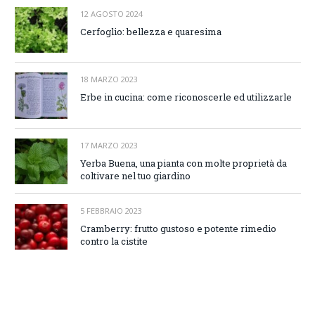
12 AGOSTO 2024
Cerfoglio: bellezza e quaresima
18 MARZO 2023
Erbe in cucina: come riconoscerle ed utilizzarle
17 MARZO 2023
Yerba Buena, una pianta con molte proprietà da
coltivare nel tuo giardino
5 FEBBRAIO 2023
Cramberry: frutto gustoso e potente rimedio
contro la cistite