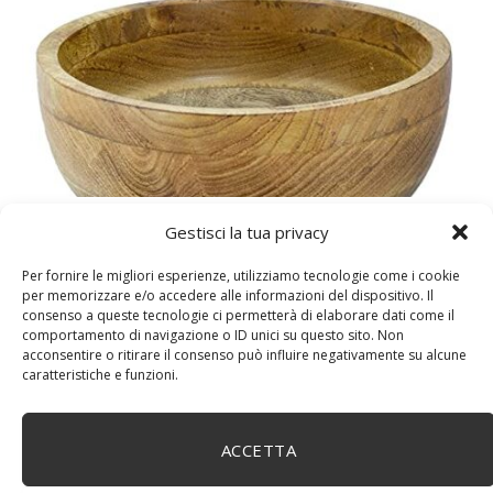
DM House Insalatiera grande in legno di mango, XXL,
Gestisci la tua privacy
24,5cm Ø x 9,5 cm di altezza, finitura a cera naturale
senza vernice artificiale. Fatto a mano, stile e design
Per fornire le migliori esperienze, utilizziamo tecnologie come i cookie
unici.
per memorizzare e/o accedere alle informazioni del dispositivo. Il
consenso a queste tecnologie ci permetterà di elaborare dati come il
comportamento di navigazione o ID unici su questo sito. Non
acconsentire o ritirare il consenso può influire negativamente su alcune
caratteristiche e funzioni.
ACCETTA