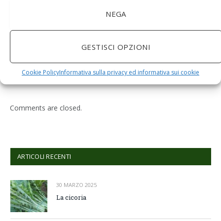
NEGA
GESTISCI OPZIONI
BuoQua Estrattore di Succo Manuale per Le Erbe di
Grano Spremiagrumi in Acciaio Inox A Mano Erba di
Grano Spremi Frutta Verdura Estrattore di Succo
Cookie Policy
Informativa sulla privacy ed informativa sui cookie
Professionale
Comments are closed.
ARTICOLI RECENTI
30 MARZO 2025
La cicoria